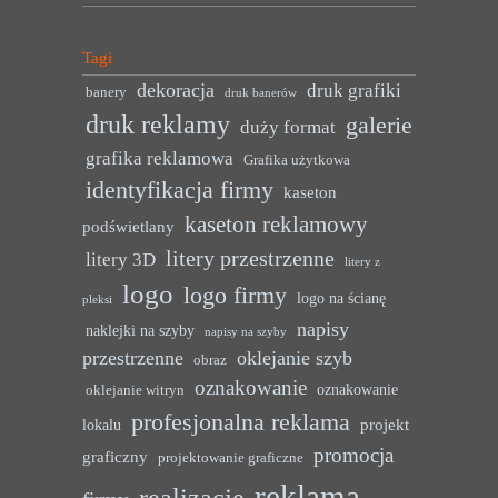
Tagi
dekoracja
druk grafiki
banery
druk banerów
druk reklamy
galerie
duży format
grafika reklamowa
Grafika użytkowa
identyfikacja firmy
kaseton
kaseton reklamowy
podświetlany
litery przestrzenne
litery 3D
litery z
logo
logo firmy
logo na ścianę
pleksi
napisy
naklejki na szyby
napisy na szyby
przestrzenne
oklejanie szyb
obraz
oznakowanie
oznakowanie
oklejanie witryn
profesjonalna reklama
projekt
lokalu
promocja
graficzny
projektowanie graficzne
reklama
realizacje