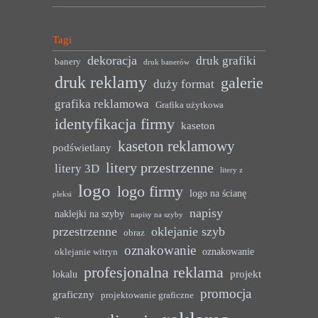
Tagi
dekoracja
druk grafiki
banery
druk banerów
druk reklamy
galerie
duży format
grafika reklamowa
Grafika użytkowa
identyfikacja firmy
kaseton
kaseton reklamowy
podświetlany
litery przestrzenne
litery 3D
litery z
logo
logo firmy
logo na ścianę
pleksi
napisy
naklejki na szyby
napisy na szyby
przestrzenne
oklejanie szyb
obraz
oznakowanie
oznakowanie
oklejanie witryn
profesjonalna reklama
projekt
lokalu
promocja
graficzny
projektowanie graficzne