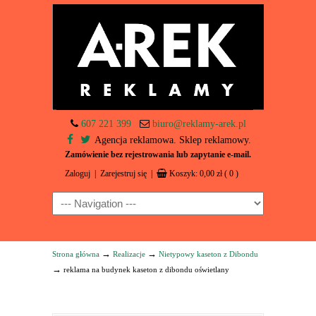
607 221 399
biuro@reklamy-arek.pl
Agencja reklamowa. Sklep reklamowy.
Zamówienie bez rejestrowania lub zapytanie e-mail.
Zaloguj
|
Zarejestruj się
|
Koszyk:
0,00
zł
( 0 )
Navigation
→
→
Strona główna
Realizacje
Nietypowy kaseton z Dibondu
→
reklama na budynek kaseton z dibondu oświetlany