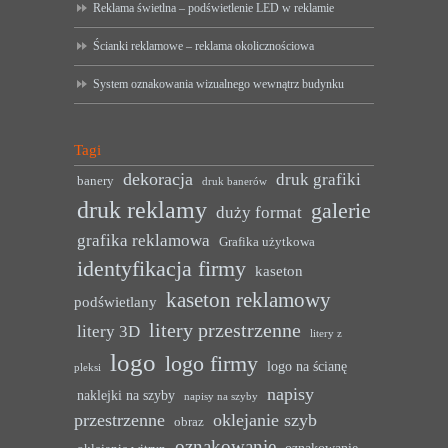
Reklama świetlna – podświetlenie LED w reklamie
Ścianki reklamowe – reklama okolicznościowa
System oznakowania wizualnego wewnątrz budynku
Tagi
dekoracja
druk grafiki
banery
druk banerów
druk reklamy
galerie
duży format
grafika reklamowa
Grafika użytkowa
identyfikacja firmy
kaseton
kaseton reklamowy
podświetlany
litery przestrzenne
litery 3D
litery z
logo
logo firmy
logo na ścianę
pleksi
napisy
naklejki na szyby
napisy na szyby
przestrzenne
oklejanie szyb
obraz
oznakowanie