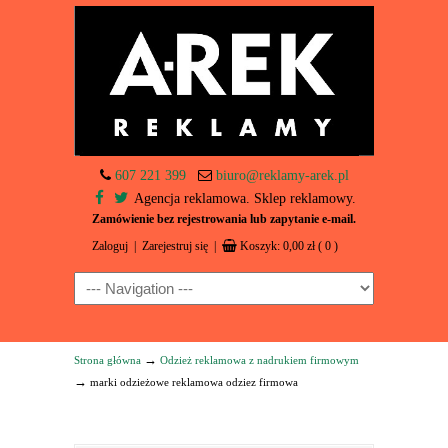
607 221 399
biuro@reklamy-arek.pl
Agencja reklamowa. Sklep reklamowy.
Zamówienie bez rejestrowania lub zapytanie e-mail.
Zaloguj
|
Zarejestruj się
|
Koszyk:
0,00
zł
( 0 )
Navigation
→
Strona główna
Odzież reklamowa z nadrukiem firmowym
→
marki odzieżowe reklamowa odziez firmowa