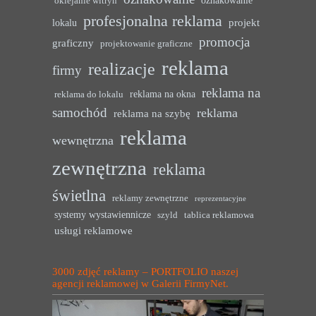
oznakowanie
oklejanie witryn
profesjonalna reklama
projekt
lokalu
promocja
graficzny
projektowanie graficzne
reklama
realizacje
firmy
reklama na
reklama na okna
reklama do lokalu
samochód
reklama
reklama na szybę
reklama
wewnętrzna
zewnętrzna
reklama
świetlna
reklamy zewnętrzne
reprezentacyjne
systemy wystawiennicze
szyld
tablica reklamowa
usługi reklamowe
3000 zdjęć reklamy – PORTFOLIO naszej
agencji reklamowej w Galerii FirmyNet.