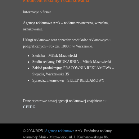
Producent reklamy i oznakowania
Informacje o firmie.
Agencja reklamowa Arek – reklama zewnętrzna, wizualna,
oznakowanie.
Usługi reklamowe oraz sprzedaż produktów reklamowych i
poligraficznych – rok zał. 1988 r. w Warszawie.
Siedziba – Mińsk Mazowiecki
Studio reklamy, DRUKARNIA – Mińsk Mazowiecki
Zakład produkcyjny, PRACOWNIA REKLAMOWA –
Stojadła, Warszawska 35
Sprzedaż internetowa – SKLEP REKLAMOWY
Dane rejestrowe naszej agencji reklamowej znajdziesz tu:
CEIDG
© 2004-2025 |
Agencja reklamowa
Arek. Produkcja reklamy
wizualnej: Mińsk Mazowiecki, ul. J. Kochanowskiego 8b,