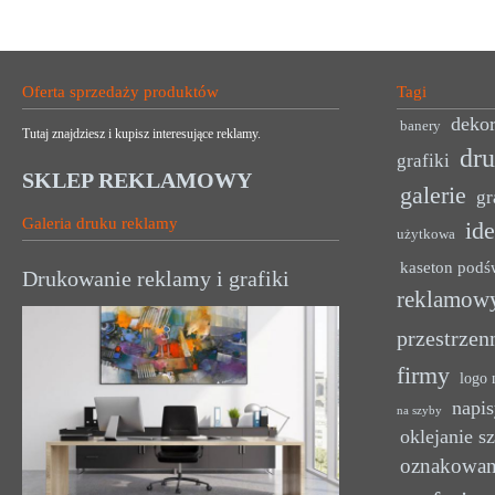
Oferta sprzedaży produktów
Tagi
dekor
banery
Tutaj znajdziesz i kupisz interesujące reklamy.
dr
grafiki
SKLEP REKLAMOWY
galerie
gr
Galeria druku reklamy
ide
użytkowa
kaseton podś
Drukowanie reklamy i grafiki
reklamow
przestrzen
firmy
logo 
napis
na szyby
oklejanie s
oznakowan