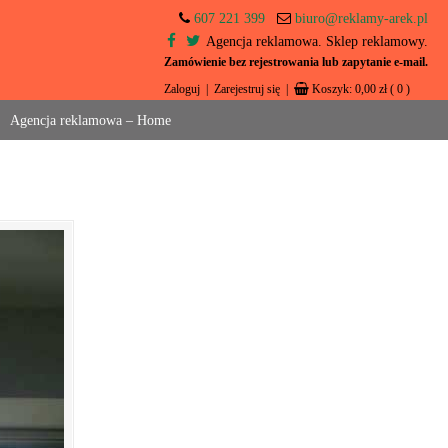
607 221 399
biuro@reklamy-arek.pl
Agencja reklamowa. Sklep reklamowy.
Zamówienie bez rejestrowania lub zapytanie e-mail.
Zaloguj
|
Zarejestruj się
|
Koszyk:
0,00
zł
( 0 )
Agencja reklamowa – Home