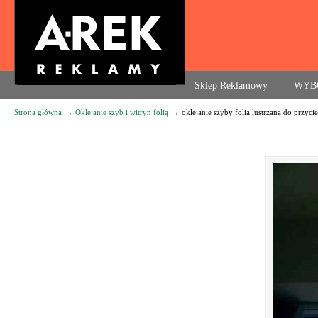
Agencja reklamowa. Reklama – usługi, druk
Sklep Reklamowy
WYB
→
→
Strona główna
Oklejanie szyb i witryn folią
oklejanie szyby folia lustrzana do przyci
Navigation