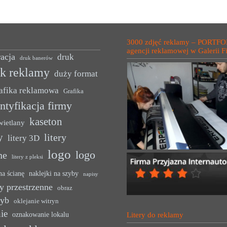
3000 zdjęć reklamy – PORTFO
agencji reklamowej w Galerii F
acja
druk
druk banerów
uk reklamy
duży format
afika reklamowa
Grafika
ntyfikacja firmy
kaseton
wietlany
y
litery
litery 3D
logo
logo
ne
litery z pleksi
na ścianę
naklejki na szyby
napisy
y przestrzenne
obraz
zyb
oklejanie witryn
ie
oznakowanie lokalu
Litery do reklamy