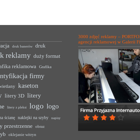
3000 zdjęć reklamy – PORTFO
agencji reklamowej w Galerii F
acja
druk
druk banerów
uk reklamy
duży format
afika reklamowa
Grafika
ntyfikacja firmy
kaseton
wietlany
y
litery
litery 3D
logo
logo
ne
litery z pleksi
na ścianę
naklejki na szyby
napisy
y przestrzenne
obraz
zyb
oklejanie witryn