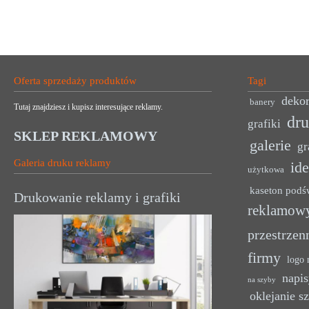
Oferta sprzedaży produktów
Tagi
dekor
banery
Tutaj znajdziesz i kupisz interesujące reklamy.
dr
grafiki
SKLEP REKLAMOWY
galerie
gr
Galeria druku reklamy
ide
użytkowa
kaseton podś
Drukowanie reklamy i grafiki
reklamow
przestrzen
firmy
logo 
napis
na szyby
oklejanie s