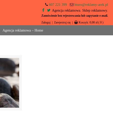
607 221 399
biuro@reklamy-arek.pl
Agencja reklamowa. Sklep reklamowy.
Zamówienie bez rejestrowania lub zapytanie e-mail.
Zaloguj
|
Zarejestruj się
|
Koszyk:
0,00
zł
( 0 )
Agencja reklamowa – Home