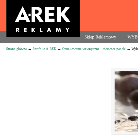
Agencja reklamowa. Reklama – usługi, druk
Sklep Reklamowy
WYB
→
→
→
Strona główna
Portfolio A-REK
Oznakowanie wewnętrzne – świecące panele
Wyko
Navigation