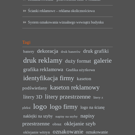
Ścianki reklamowe – reklama okolicznościowa
System oznakowania wizualnego wewnątrz budynku
Tagi
dekoracja
druk grafiki
banery
druk banerów
druk reklamy
galerie
duży format
grafika reklamowa
Grafika użytkowa
identyfikacja firmy
kaseton
kaseton reklamowy
podświetlany
litery przestrzenne
litery 3D
litery z
logo
logo firmy
logo na ścianę
pleksi
napisy
naklejki na szyby
napisy na szyby
przestrzenne
oklejanie szyb
obraz
oznakowanie
oznakowanie
oklejanie witryn