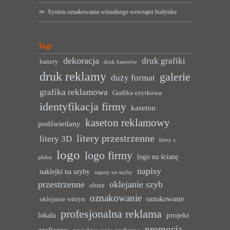
System oznakowania wizualnego wewnątrz budynku
Tagi
dekoracja
druk grafiki
banery
druk banerów
druk reklamy
galerie
duży format
grafika reklamowa
Grafika użytkowa
identyfikacja firmy
kaseton
kaseton reklamowy
podświetlany
litery przestrzenne
litery 3D
litery z
logo
logo firmy
logo na ścianę
pleksi
napisy
naklejki na szyby
napisy na szyby
przestrzenne
oklejanie szyb
obraz
oznakowanie
oznakowanie
oklejanie witryn
profesjonalna reklama
projekt
lokalu
promocja
graficzny