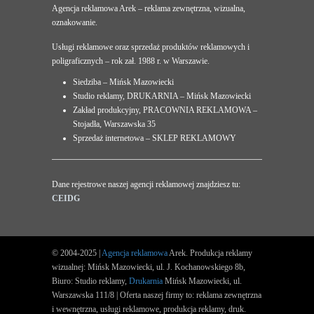
Agencja reklamowa Arek – reklama zewnętrzna, wizualna,
oznakowanie.
Usługi reklamowe oraz sprzedaż produktów reklamowych i
poligraficznych – rok zał. 1988 r. w Warszawie.
Siedziba – Mińsk Mazowiecki
Studio reklamy, DRUKARNIA – Mińsk Mazowiecki
Zakład produkcyjny, PRACOWNIA REKLAMOWA –
Stojadła, Warszawska 35
Sprzedaż internetowa – SKLEP REKLAMOWY
Dane rejestrowe naszej agencji reklamowej znajdziesz tu:
CEIDG
© 2004-2025 |
Agencja reklamowa
Arek. Produkcja reklamy
wizualnej: Mińsk Mazowiecki, ul. J. Kochanowskiego 8b,
Biuro: Studio reklamy,
Drukarnia
Mińsk Mazowiecki, ul.
Warszawska 111/8 | Oferta naszej firmy to: reklama zewnętrzna
i wewnętrzna, usługi reklamowe, produkcja reklamy, druk.