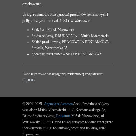
oznakowanie.
Usługi reklamowe oraz sprzedaż produktów reklamowych i
poligraficznych – rok zał. 1988 r. w Warszawie.
Siedziba – Mińsk Mazowiecki
Studio reklamy, DRUKARNIA – Mińsk Mazowiecki
Zakład produkcyjny, PRACOWNIA REKLAMOWA –
Stojadła, Warszawska 35
Sprzedaż internetowa – SKLEP REKLAMOWY
Dane rejestrowe naszej agencji reklamowej znajdziesz tu:
CEIDG
© 2004-2025 |
Agencja reklamowa
Arek. Produkcja reklamy
wizualnej: Mińsk Mazowiecki, ul. J. Kochanowskiego 8b,
Biuro: Studio reklamy,
Drukarnia
Mińsk Mazowiecki, ul.
Warszawska 111/8 | Oferta naszej firmy to: reklama zewnętrzna
i wewnętrzna, usługi reklamowe, produkcja reklamy, druk.
Zapraszamy