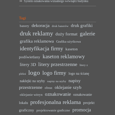
System oznakowania wizualnego wewnątrz budynku
Tagi
dekoracja
druk grafiki
banery
druk banerów
druk reklamy
galerie
duży format
grafika reklamowa
Grafika użytkowa
identyfikacja firmy
kaseton
kaseton reklamowy
podświetlany
litery przestrzenne
litery 3D
litery z
logo
logo firmy
logo na ścianę
pleksi
napisy
naklejki na szyby
napisy na szyby
przestrzenne
oklejanie szyb
obraz
oznakowanie
oznakowanie
oklejanie witryn
profesjonalna reklama
projekt
lokalu
promocja
graficzny
projektowanie graficzne