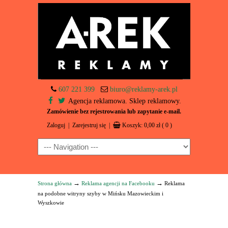
607 221 399
biuro@reklamy-arek.pl
Agencja reklamowa. Sklep reklamowy.
Zamówienie bez rejestrowania lub zapytanie e-mail.
Zaloguj
|
Zarejestruj się
|
Koszyk:
0,00
zł
( 0 )
Navigation
→
→
Strona główna
Reklama agencji na Facebooku
Reklama
na podobne witryny szyby w Mińsku Mazowieckim i
Wyszkowie