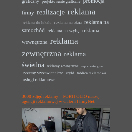
promocja
graficzny
projektowanie graficzne
reklama
realizacje
firmy
reklama na
reklama na okna
reklama do lokalu
samochód
reklama
reklama na szybę
reklama
wewnętrzna
zewnętrzna
reklama
świetlna
reklamy zewnętrzne
reprezentacyjne
systemy wystawiennicze
szyld
tablica reklamowa
usługi reklamowe
3000 zdjęć reklamy – PORTFOLIO naszej
agencji reklamowej w Galerii FirmyNet.