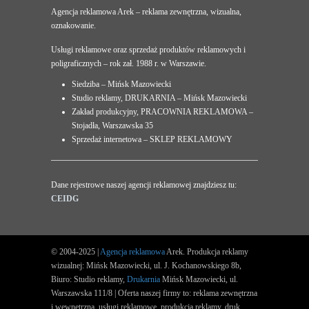
Agencja reklamowa Arek – reklama zewnętrzna, wizualna,
oznakowanie.
Usługi reklamowe oraz sprzedaż produktów reklamowych i
poligraficznych – rok zał. 1988 r. w Warszawie.
Siedziba – Mińsk Mazowiecki
Studio reklamy, DRUKARNIA – Mińsk Mazowiecki
Zakład produkcyjny, PRACOWNIA REKLAMOWA –
Stojadła, Warszawska 35
Sprzedaż internetowa – SKLEP REKLAMOWY
Dane rejestrowe naszej agencji reklamowej znajdziesz tu:
CEIDG
© 2004-2025 |
Agencja reklamowa
Arek. Produkcja reklamy
wizualnej: Mińsk Mazowiecki, ul. J. Kochanowskiego 8b,
Biuro: Studio reklamy,
Drukarnia
Mińsk Mazowiecki, ul.
Warszawska 111/8 | Oferta naszej firmy to: reklama zewnętrzna
i wewnętrzna, usługi reklamowe, produkcja reklamy, druk.