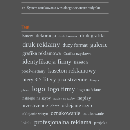
System oznakowania wizualnego wewnątrz budynku
Tagi
dekoracja
druk grafiki
banery
druk banerów
druk reklamy
galerie
duży format
grafika reklamowa
Grafika użytkowa
identyfikacja firmy
kaseton
kaseton reklamowy
podświetlany
litery przestrzenne
litery 3D
litery z
logo
logo firmy
logo na ścianę
pleksi
napisy
naklejki na szyby
napisy na szyby
przestrzenne
oklejanie szyb
obraz
oznakowanie
oznakowanie
oklejanie witryn
profesjonalna reklama
projekt
lokalu