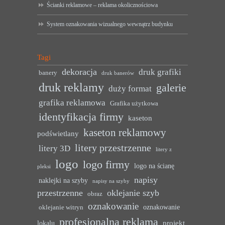
Ścianki reklamowe – reklama okolicznościowa
System oznakowania wizualnego wewnątrz budynku
Tagi
dekoracja
druk grafiki
banery
druk banerów
druk reklamy
galerie
duży format
grafika reklamowa
Grafika użytkowa
identyfikacja firmy
kaseton
kaseton reklamowy
podświetlany
litery przestrzenne
litery 3D
litery z
logo
logo firmy
logo na ścianę
pleksi
napisy
naklejki na szyby
napisy na szyby
przestrzenne
oklejanie szyb
obraz
oznakowanie
oznakowanie
oklejanie witryn
profesjonalna reklama
projekt
lokalu