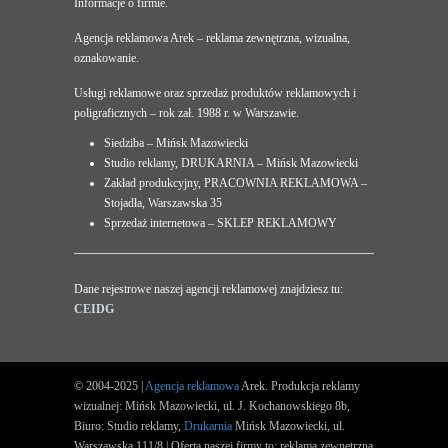
Informacje o firmie.
Agencja reklamowa Arek – reklama zewnętrzna, wizualna,
oznakowanie.
Usługi reklamowe oraz sprzedaż produktów reklamowych i
poligraficznych – rok zał. 1988 r. w Warszawie.
Siedziba – Mińsk Mazowiecki
Studio reklamy, DRUKARNIA – Mińsk Mazowiecki
Zakład produkcyjny, PRACOWNIA REKLAMOWA –
Stojadła, Warszawska 35
Sprzedaż internetowa – SKLEP REKLAMOWY
Dane rejestrowe naszej agencji reklamowej znajdziesz tu:
CEIDG
© 2004-2025 |
Agencja reklamowa
Arek. Produkcja reklamy
wizualnej: Mińsk Mazowiecki, ul. J. Kochanowskiego 8b,
Biuro: Studio reklamy,
Drukarnia
Mińsk Mazowiecki, ul.
Warszawska 111/8 | Oferta naszej firmy to: reklama zewnętrzna