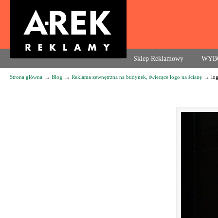
Agencja reklamowa. Reklama – usługi, druk
Sklep Reklamowy
WYB
→
→
→
Strona główna
Blog
Reklama zewnętrzna na budynek, świecące logo na ścianę
lo
Navigation