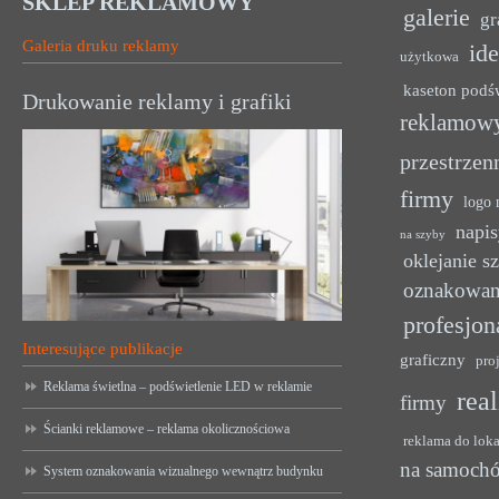
SKLEP REKLAMOWY
galerie
gr
Galeria druku reklamy
ide
użytkowa
kaseton podś
Drukowanie reklamy i grafiki
reklamow
przestrzen
firmy
logo 
napis
na szyby
oklejanie s
oznakowan
profesjon
Interesujące publikacje
graficzny
pro
Reklama świetlna – podświetlenie LED w reklamie
rea
firmy
Ścianki reklamowe – reklama okolicznościowa
reklama do lok
na samoch
System oznakowania wizualnego wewnątrz budynku