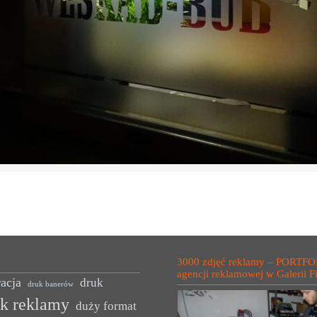
3000 zdjęć reklamy – PORTFO
agencji reklamowej w Galerii F
acja
druk
druk banerów
uk reklamy
duży format