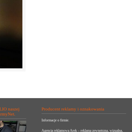
LIO naszej
Producent reklamy i oznakowania
irmyNet.
Informacje o firmie.
Agencja reklamowa Arek – reklama zewnętrzna, wizualna,