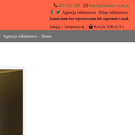
607 221 399
biuro@reklamy-arek.pl
Agencja reklamowa. Sklep reklamowy.
Zamówienie bez rejestrowania lub zapytanie e-mail.
Zaloguj
|
Zarejestruj się
|
Koszyk:
0,00
zł
( 0 )
Agencja reklamowa – Home