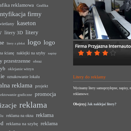
afika reklamowa
Grafika
ntyfikacja firmy
kaseton
wietlany
y
litery
litery 3D
logo
logo
ne
litery z pleksi
na ścianę
naklejki na szyby
napisy
y przestrzenne
obraz
zyb
oklejanie witryn
ie
oznakowanie lokalu
Litery do reklamy
alna reklama
projekt
Wycinamy litery samoprzylepne, napisy, n
promocja
reklamowe.
jektowanie graficzne
reklama
lizacje
Obejrzyj
Jak naklejać litery?
reklama
reklama na okna
alu
ód
reklama
reklama na szybę