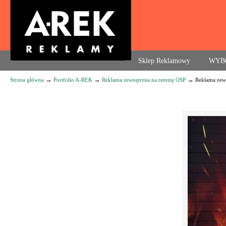
Agencja reklamowa. Reklama – usługi, druk
Sklep Reklamowy
WYB
→
→
→
Strona główna
Portfolio A-REK
Reklama zewnętrzna na remizę OSP
Reklama zew
Navigation