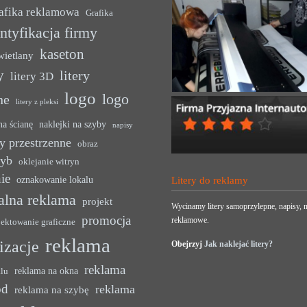
afika reklamowa
Grafika
ntyfikacja firmy
kaseton
wietlany
y
litery
litery 3D
logo
logo
ne
litery z pleksi
na ścianę
naklejki na szyby
napisy
y przestrzenne
obraz
zyb
oklejanie witryn
ie
oznakowanie lokalu
Litery do reklamy
alna reklama
projekt
Wycinamy litery samoprzylepne, napisy, n
promocja
reklamowe.
jektowanie graficzne
reklama
lizacje
Obejrzyj
Jak naklejać litery?
reklama
reklama na okna
alu
ód
reklama
reklama na szybę