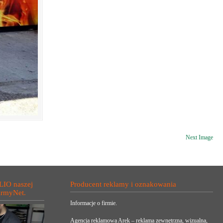
Next Image
LIO naszej
Producent reklamy i oznakowania
irmyNet.
Informacje o firmie.
Agencja reklamowa Arek – reklama zewnętrzna, wizualna,