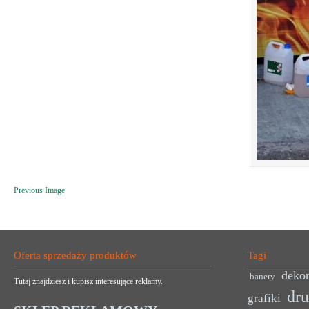
Previous Image
Oferta sprzedaży produktów
Tagi
dekor
banery
Tutaj znajdziesz i kupisz interesujące reklamy.
dr
grafiki