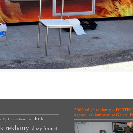
3000 zdjęć reklamy – PORTFO
agencji reklamowej w Galerii F
acja
druk
druk banerów
uk reklamy
duży format