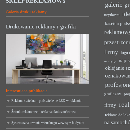
SKLEP REKLAMOWY
galerie
gr
Galeria druku reklamy
ide
użytkowa
kaseton podś
Drukowanie reklamy i grafiki
reklamow
przestrzen
firmy
logo 
napis
na szyby
oklejanie s
oznakowan
profesjon
Interesujące publikacje
graficzny
pro
Reklama świetlna – podświetlenie LED w reklamie
rea
firmy
Ścianki reklamowe – reklama okolicznościowa
reklama do lok
na samoch
System oznakowania wizualnego wewnątrz budynku