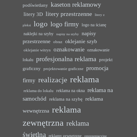
kaseton reklamowy
podświetlany
litery przestrzenne
litery 3D
litery z
logo
logo firmy
logo na ścianę
pleksi
napisy
naklejki na szyby
napisy na szyby
przestrzenne
oklejanie szyb
obraz
oznakowanie
oznakowanie
oklejanie witryn
profesjonalna reklama
projekt
lokalu
promocja
graficzny
projektowanie graficzne
reklama
realizacje
firmy
reklama na
reklama na okna
reklama do lokalu
samochód
reklama
reklama na szybę
reklama
wewnętrzna
zewnętrzna
reklama
świetlna
reklamy zewnętrzne
reprezentacyjne