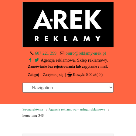
607 221 399
biuro@reklamy-arek.pl
Agencja reklamowa. Sklep reklamowy.
Zamówienie bez rejestrowania lub zapytanie e-mail.
Zaloguj
|
Zarejestruj się
|
Koszyk:
0,00
zł
( 0 )
Navigation
→
→
Strona główna
Agencja reklamowa – usługi reklamowe
home-img-348