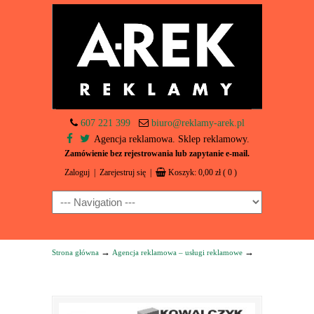
607 221 399
biuro@reklamy-arek.pl
Agencja reklamowa. Sklep reklamowy.
Zamówienie bez rejestrowania lub zapytanie e-mail.
Zaloguj
|
Zarejestruj się
|
Koszyk:
0,00
zł
( 0 )
Navigation
→
→
Strona główna
Agencja reklamowa – usługi reklamowe