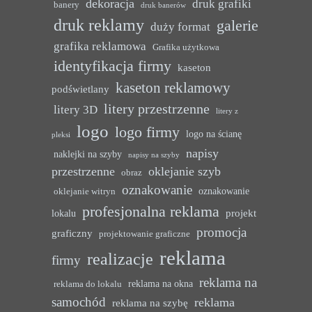
dekoracja
druk grafiki
banery
druk banerów
druk reklamy
galerie
duży format
grafika reklamowa
Grafika użytkowa
identyfikacja firmy
kaseton
kaseton reklamowy
podświetlany
litery przestrzenne
litery 3D
litery z
logo
logo firmy
logo na ścianę
pleksi
napisy
naklejki na szyby
napisy na szyby
przestrzenne
oklejanie szyb
obraz
oznakowanie
oznakowanie
oklejanie witryn
profesjonalna reklama
projekt
lokalu
promocja
graficzny
projektowanie graficzne
reklama
realizacje
firmy
reklama na
reklama na okna
reklama do lokalu
samochód
reklama
reklama na szybę