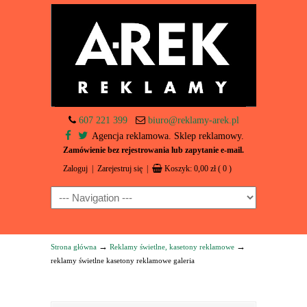
607 221 399
biuro@reklamy-arek.pl
Agencja reklamowa. Sklep reklamowy.
Zamówienie bez rejestrowania lub zapytanie e-mail.
Zaloguj
|
Zarejestruj się
|
Koszyk:
0,00
zł
( 0 )
Navigation
→
→
Strona główna
Reklamy świetlne, kasetony reklamowe
reklamy świetlne kasetony reklamowe galeria