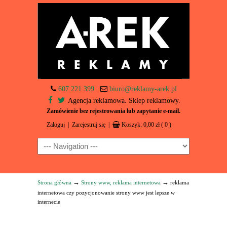
607 221 399
biuro@reklamy-arek.pl
Agencja reklamowa. Sklep reklamowy.
Zamówienie bez rejestrowania lub zapytanie e-mail.
Zaloguj
|
Zarejestruj się
|
Koszyk:
0,00
zł
( 0 )
Navigation
→
→
Strona główna
Strony www, reklama internetowa
reklama
internetowa czy pozycjonowanie strony www jest lepsze w
internecie