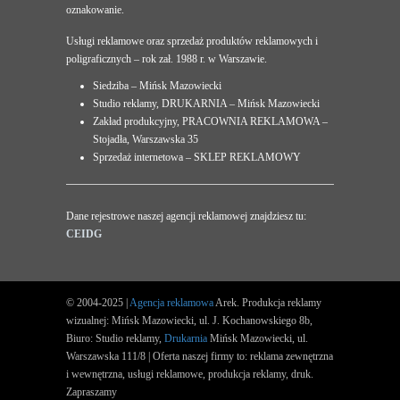
oznakowanie.
Usługi reklamowe oraz sprzedaż produktów reklamowych i
poligraficznych – rok zał. 1988 r. w Warszawie.
Siedziba – Mińsk Mazowiecki
Studio reklamy, DRUKARNIA – Mińsk Mazowiecki
Zakład produkcyjny, PRACOWNIA REKLAMOWA –
Stojadła, Warszawska 35
Sprzedaż internetowa – SKLEP REKLAMOWY
Dane rejestrowe naszej agencji reklamowej znajdziesz tu:
CEIDG
© 2004-2025 |
Agencja reklamowa
Arek. Produkcja reklamy
wizualnej: Mińsk Mazowiecki, ul. J. Kochanowskiego 8b,
Biuro: Studio reklamy,
Drukarnia
Mińsk Mazowiecki, ul.
Warszawska 111/8 | Oferta naszej firmy to: reklama zewnętrzna
i wewnętrzna, usługi reklamowe, produkcja reklamy, druk.
Zapraszamy