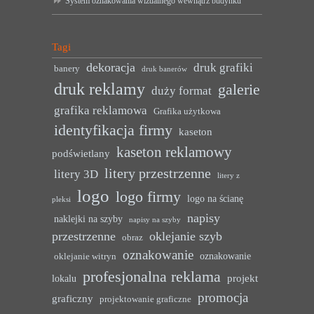
System oznakowania wizualnego wewnątrz budynku
Tagi
dekoracja
druk grafiki
banery
druk banerów
druk reklamy
galerie
duży format
grafika reklamowa
Grafika użytkowa
identyfikacja firmy
kaseton
kaseton reklamowy
podświetlany
litery przestrzenne
litery 3D
litery z
logo
logo firmy
logo na ścianę
pleksi
napisy
naklejki na szyby
napisy na szyby
przestrzenne
oklejanie szyb
obraz
oznakowanie
oznakowanie
oklejanie witryn
profesjonalna reklama
projekt
lokalu
promocja
graficzny
projektowanie graficzne