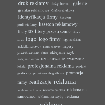
druk reklamy
galerie
duży format
grafika reklamowa
Grafika użytkowa
identyfikacja firmy
kaseton
kaseton reklamowy
podświetlany
litery przestrzenne
litery 3D
litery z
logo
logo firmy
logo na ścianę
pleksi
napisy
naklejki na szyby
napisy na szyby
przestrzenne
oklejanie szyb
obraz
oznakowanie
oznakowanie
oklejanie witryn
profesjonalna reklama
projekt
lokalu
promocja
graficzny
projektowanie graficzne
reklama
realizacje
firmy
reklama na
reklama na okna
reklama do lokalu
samochód
reklama
reklama na szybę
reklama