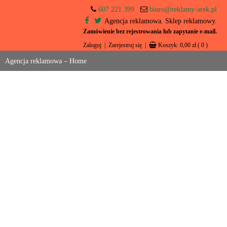
607 221 399
biuro@reklamy-arek.pl
Agencja reklamowa. Sklep reklamowy.
Zamówienie bez rejestrowania lub zapytanie e-mail.
Zaloguj
|
Zarejestruj się
|
Koszyk:
0,00
zł
( 0 )
Agencja reklamowa – Home