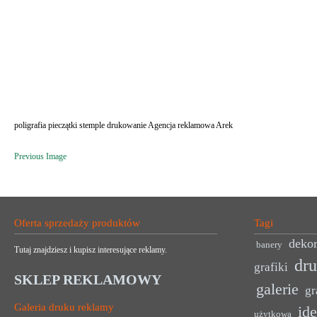
poligrafia pieczątki stemple drukowanie Agencja reklamowa Arek
Previous Image
Oferta sprzedaży produktów
Tagi
dekor
banery
Tutaj znajdziesz i kupisz interesujące reklamy.
dr
grafiki
SKLEP REKLAMOWY
galerie
gr
Galeria druku reklamy
ide
użytkowa