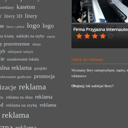
kaseton
wietlany
y
litery
litery 3D
logo
logo
ne
litery z pleksi
na ścianę
naklejki na szyby
napisy
y przestrzenne
obraz
zyb
oklejanie witryn
ie
oznakowanie lokalu
Litery do reklamy
alna reklama
projekt
Wycinamy litery samoprzylepne, napisy, n
promocja
reklamowe.
jektowanie graficzne
reklama
lizacje
Obejrzyj
Jak naklejać litery?
reklama
reklama na okna
alu
ód
reklama
reklama na szybę
reklama
rzna
reklama