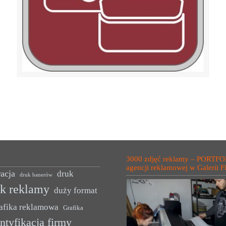
3000 zdjęć reklamy – PORTFO
agencji reklamowej w Galerii F
acja
druk
druk banerów
uk reklamy
duży format
afika reklamowa
Grafika
ntyfikacja firmy