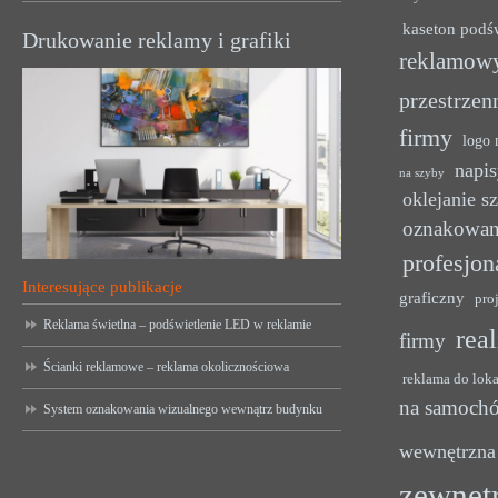
kaseton podś
Drukowanie reklamy i grafiki
reklamow
przestrzen
firmy
logo 
napis
na szyby
oklejanie s
oznakowan
profesjon
Interesujące publikacje
graficzny
pro
Reklama świetlna – podświetlenie LED w reklamie
rea
firmy
Ścianki reklamowe – reklama okolicznościowa
reklama do lok
na samoch
System oznakowania wizualnego wewnątrz budynku
wewnętrzna
zewnęt