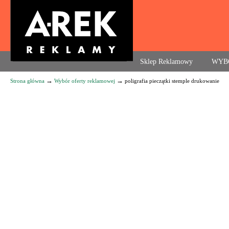
Agencja reklamowa. Reklama – usługi, druk
Sklep Reklamowy
WYB
→
→
Strona główna
Wybór oferty reklamowej
poligrafia pieczątki stemple drukowanie
Navigation