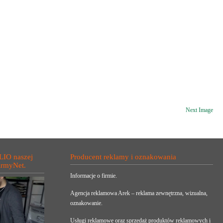
Next Image
LIO naszej
Producent reklamy i oznakowania
irmyNet.
Informacje o firmie.
Agencja reklamowa Arek – reklama zewnętrzna, wizualna,
oznakowanie.
Usługi reklamowe oraz sprzedaż produktów reklamowych i