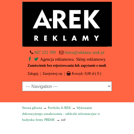
607 221 399
biuro@reklamy-arek.pl
Agencja reklamowa. Sklep reklamowy.
Zamówienie bez rejestrowania lub zapytanie e-mail.
Zaloguj
|
Zarejestruj się
|
Koszyk:
0,00
zł
( 0 )
Navigation
→
→
Strona główna
Portfolio A-REK
Wykonanie
dekoracyjnego oznakowania – tabliczki informacyjne w
→
budynku firmy PBDiM.
cof