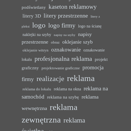
kaseton reklamowy
podświetlany
litery przestrzenne
litery 3D
litery z
logo
logo firmy
logo na ścianę
pleksi
napisy
naklejki na szyby
napisy na szyby
przestrzenne
oklejanie szyb
obraz
oznakowanie
oznakowanie
oklejanie witryn
profesjonalna reklama
projekt
lokalu
promocja
graficzny
projektowanie graficzne
reklama
realizacje
firmy
reklama na
reklama na okna
reklama do lokalu
samochód
reklama
reklama na szybę
reklama
wewnętrzna
zewnętrzna
reklama
świetlna