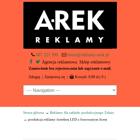
607 221 399
biuro@reklamy-arek.pl
Agencja reklamowa. Sklep reklamowy.
Zamówienie bez rejestrowania lub zapytanie e-mail.
Zaloguj
|
Zarejestruj się
|
Koszyk:
0,00
zł
( 0 )
Navigation
→
Strona główna
Reklamy dla zakładu produkcyjnego Żelazo
→
produkcja reklamy świetlnej LED z frezowanym licem