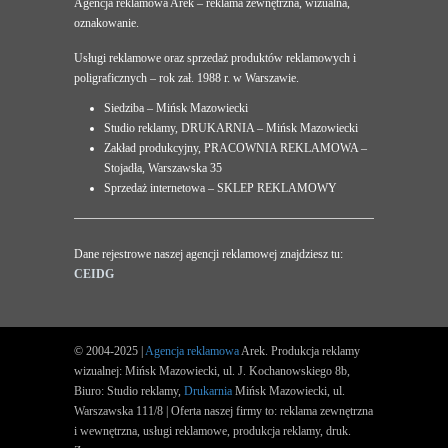
Agencja reklamowa Arek – reklama zewnętrzna, wizualna,
oznakowanie.
Usługi reklamowe oraz sprzedaż produktów reklamowych i
poligraficznych – rok zał. 1988 r. w Warszawie.
Siedziba – Mińsk Mazowiecki
Studio reklamy, DRUKARNIA – Mińsk Mazowiecki
Zakład produkcyjny, PRACOWNIA REKLAMOWA –
Stojadła, Warszawska 35
Sprzedaż internetowa – SKLEP REKLAMOWY
Dane rejestrowe naszej agencji reklamowej znajdziesz tu:
CEIDG
© 2004-2025 |
Agencja reklamowa
Arek. Produkcja reklamy
wizualnej: Mińsk Mazowiecki, ul. J. Kochanowskiego 8b,
Biuro: Studio reklamy,
Drukarnia
Mińsk Mazowiecki, ul.
Warszawska 111/8 | Oferta naszej firmy to: reklama zewnętrzna
i wewnętrzna, usługi reklamowe, produkcja reklamy, druk.