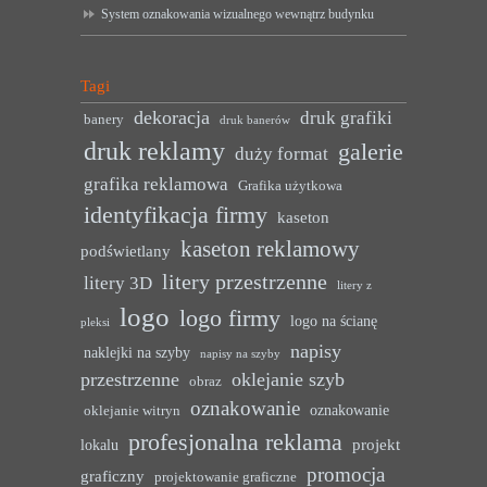
System oznakowania wizualnego wewnątrz budynku
Tagi
dekoracja
druk grafiki
banery
druk banerów
druk reklamy
galerie
duży format
grafika reklamowa
Grafika użytkowa
identyfikacja firmy
kaseton
kaseton reklamowy
podświetlany
litery przestrzenne
litery 3D
litery z
logo
logo firmy
logo na ścianę
pleksi
napisy
naklejki na szyby
napisy na szyby
przestrzenne
oklejanie szyb
obraz
oznakowanie
oznakowanie
oklejanie witryn
profesjonalna reklama
projekt
lokalu
promocja
graficzny
projektowanie graficzne