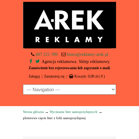
607 221 399
biuro@reklamy-arek.pl
Agencja reklamowa. Sklep reklamowy.
Zamówienie bez rejestrowania lub zapytanie e-mail.
Zaloguj
|
Zarejestruj się
|
Koszyk:
0,00
zł
( 0 )
Navigation
→
→
Strona główna
Wycinanie liter samoprzylepnych
ploterowe cięcie liter z folii samoprzylepnej