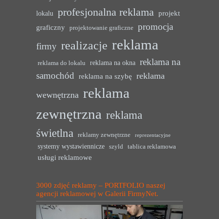
profesjonalna reklama
projekt
lokalu
promocja
graficzny
projektowanie graficzne
reklama
realizacje
firmy
reklama na
reklama na okna
reklama do lokalu
samochód
reklama
reklama na szybę
reklama
wewnętrzna
zewnętrzna
reklama
świetlna
reklamy zewnętrzne
reprezentacyjne
systemy wystawiennicze
szyld
tablica reklamowa
usługi reklamowe
3000 zdjęć reklamy – PORTFOLIO naszej
agencji reklamowej w Galerii FirmyNet.