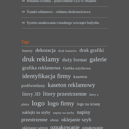
Reklama świetlna – podświetlenie LED w reklamie
Ścianki reklamowe – reklama okolicznościowa
System oznakowania wizualnego wewnątrz budynku
Tagi
dekoracja
druk grafiki
banery
druk banerów
druk reklamy
galerie
duży format
grafika reklamowa
Grafika użytkowa
identyfikacja firmy
kaseton
kaseton reklamowy
podświetlany
litery przestrzenne
litery 3D
litery z
logo
logo firmy
logo na ścianę
pleksi
napisy
naklejki na szyby
napisy na szyby
przestrzenne
oklejanie szyb
obraz
oznakowanie
oznakowanie
oklejanie witryn