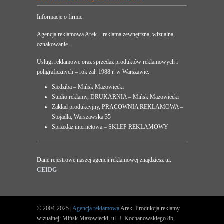
Informacje o firmie.
Agencja reklamowa Arek – reklama zewnętrzna, wizualna,
oznakowanie.
Usługi reklamowe oraz sprzedaż produktów reklamowych i
poligraficznych – rok zał. 1988 r. w Warszawie.
Siedziba – Mińsk Mazowiecki
Studio reklamy, DRUKARNIA – Mińsk Mazowiecki
Zakład produkcyjny, PRACOWNIA REKLAMOWA –
Stojadła, Warszawska 35
Sprzedaż internetowa – SKLEP REKLAMOWY
Dane rejestrowe naszej agencji reklamowej znajdziesz tu:
CEIDG
© 2004-2025 |
Agencja reklamowa
Arek. Produkcja reklamy
wizualnej: Mińsk Mazowiecki, ul. J. Kochanowskiego 8b,