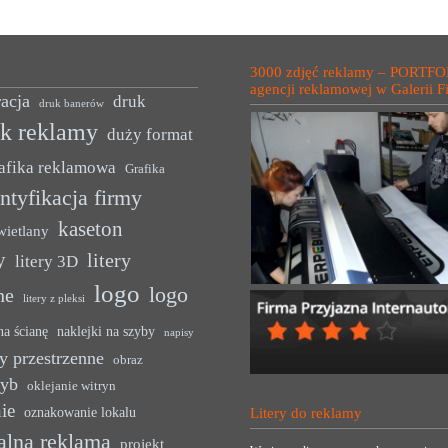
3000 zdjęć reklamy – PORTFO
agencji reklamowej w Galerii F
acja
druk
druk banerów
uk reklamy
duży format
afika reklamowa
Grafika
ntyfikacja firmy
kaseton
wietlany
y
litery
litery 3D
logo
logo
ne
litery z pleksi
na ścianę
naklejki na szyby
napisy
y przestrzenne
obraz
zyb
oklejanie witryn
ie
oznakowanie lokalu
Litery do reklamy
alna reklama
projekt