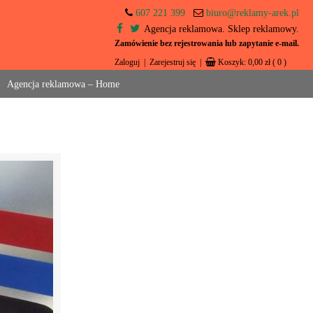
607 221 399
biuro@reklamy-arek.pl
Agencja reklamowa. Sklep reklamowy.
Zamówienie bez rejestrowania lub zapytanie e-mail.
Zaloguj
|
Zarejestruj się
|
Koszyk:
0,00
zł
( 0 )
Agencja reklamowa – Home