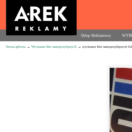
Agencja reklamowa. Reklama – usługi, druk
Sklep Reklamowy
WYB
→
→
Strona główna
Wycinanie liter samoprzylepnych
wycinanie liter samoprzylepnych fol
Navigation