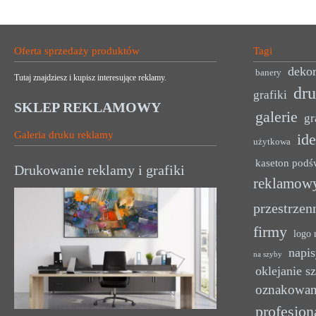
Oferta sprzedaży produktów
Tagi
dekor
banery
Tutaj znajdziesz i kupisz interesujące reklamy.
dr
grafiki
SKLEP REKLAMOWY
galerie
gr
Galeria druku reklamy
ide
użytkowa
kaseton podś
Drukowanie reklamy i grafiki
reklamow
przestrzen
firmy
logo 
napis
na szyby
oklejanie s
oznakowan
profesjon