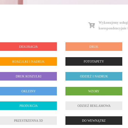
Wykonujemy usługi 
korespondencyjnie 
DEKORACJA
DRUK
KOSZULKI I NADRUK
FOTOTAPETY
DRUK KOSZULKI
ODZIEŻ I NADRUK
OKLEINY
WZORY
PRODUKCJA
ODZIEŻ REKLAMOWA
PRZESTRZENNA 3D
DO WEWNĄTRZ