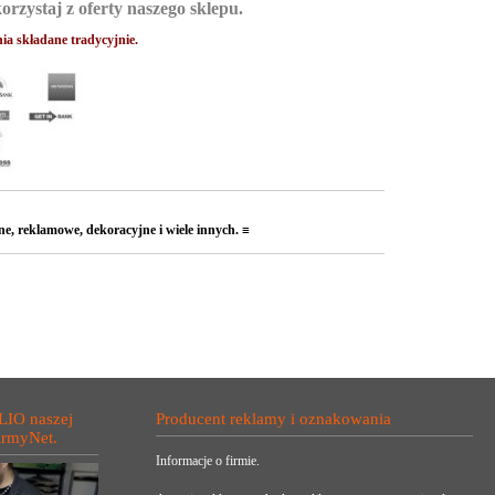
zystaj z oferty naszego sklepu.
ia składane tradycyjnie.
e, reklamowe, dekoracyjne i wiele innych. ≡
LIO naszej
Producent reklamy i oznakowania
irmyNet.
Informacje o firmie.