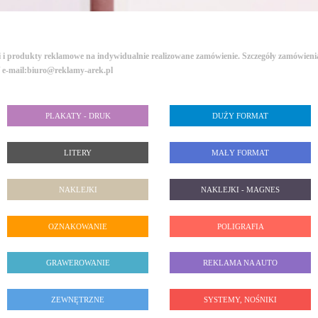
i produkty reklamowe na indywidualnie realizowane zamówienie. Szczegóły zamówieni
/ e-mail:biuro@reklamy-arek.pl
PLAKATY - DRUK
DUŻY FORMAT
LITERY
MAŁY FORMAT
NAKLEJKI
NAKLEJKI - MAGNES
OZNAKOWANIE
POLIGRAFIA
GRAWEROWANIE
REKLAMA NA AUTO
ZEWNĘTRZNE
SYSTEMY, NOŚNIKI