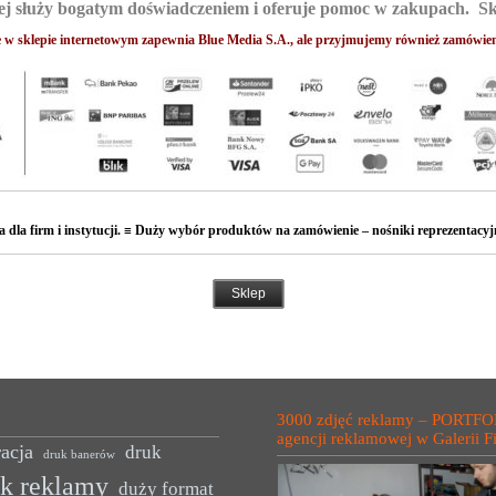
ej służy bogatym doświadczeniem i oferuje pomoc w zakupach. Skor
e w sklepie internetowym zapewnia Blue Media S.A., ale przyjmujemy również zamówien
 dla firm i instytucji. ≡ Duży wybór produktów na zamówienie – nośniki reprezentacyjn
Sklep
3000 zdjęć reklamy – PORTFO
agencji reklamowej w Galerii F
acja
druk
druk banerów
uk reklamy
duży format