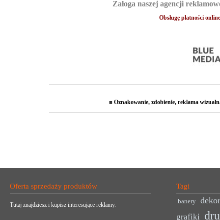
Załoga naszej agencji reklamow
Obsługę płatności onlin
≡ Oznakowanie, zdobienie, reklama wizualna
Oferta sprzedaży produktów
Tagi
dekor
banery
Tutaj znajdziesz i kupisz interesujące reklamy.
dr
grafiki