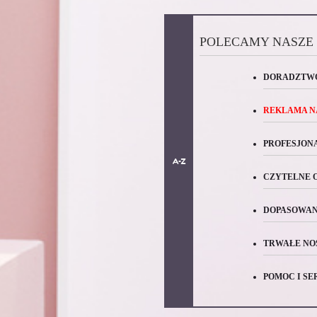
POLECAMY NASZE
DORADZTWO
REKLAMA N
PROFESJON
CZYTELNE 
DOPASOWAN
TRWAŁE NO
POMOC I SE