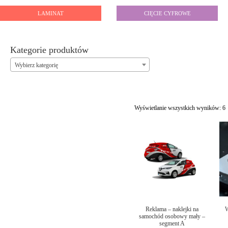
LAMINAT
CIĘCIE CYFROWE
Kategorie produktów
Wybierz kategorię
Wyświetlanie wszystkich wyników: 6
Reklama – naklejki na
W
samochód osobowy mały –
segment A