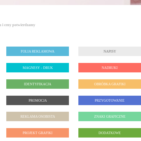
a i ceny potwierdzamy
FOLIA REKLAMOWA
NAPISY
MAGNESY - DRUK
NADRUKI
IDENTYFIKACJA
OBRÓBKA GRAFIKI
PROMOCJA
PRZYGOTOWANIE
REKLAMA OSOBISTA
ZNAKI GRAFICZNE
PROJEKT GRAFIKI
DODATKOWE