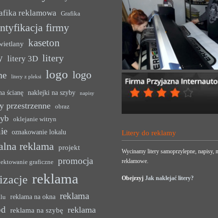
afika reklamowa
Grafika
ntyfikacja firmy
kaseton
wietlany
y
litery
litery 3D
logo
logo
ne
litery z pleksi
na ścianę
naklejki na szyby
napisy
y przestrzenne
obraz
zyb
oklejanie witryn
ie
oznakowanie lokalu
Litery do reklamy
alna reklama
projekt
Wycinamy litery samoprzylepne, napisy, n
promocja
reklamowe.
jektowanie graficzne
reklama
lizacje
Obejrzyj
Jak naklejać litery?
reklama
reklama na okna
alu
ód
reklama
reklama na szybę