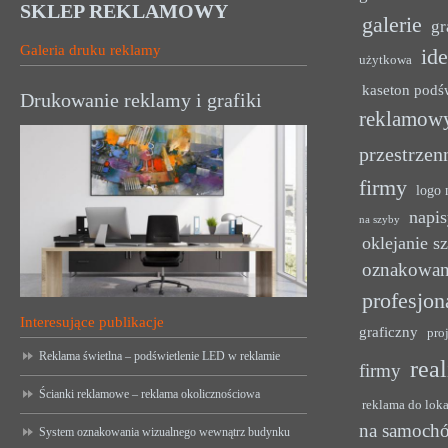
SKLEP REKLAMOWY
galerie
gr
Galeria druku reklamy
ide
użytkowa
kaseton podś
Drukowanie reklamy i grafiki
reklamow
przestrzen
firmy
logo 
napis
na szyby
oklejanie s
oznakowan
profesjon
Interesujące publikacje
graficzny
pro
Reklama świetlna – podświetlenie LED w reklamie
rea
firmy
Ścianki reklamowe – reklama okolicznościowa
reklama do lok
na samoch
System oznakowania wizualnego wewnątrz budynku