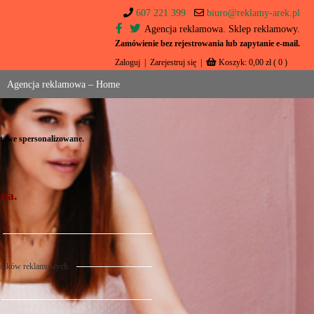
607 221 399
biuro@reklamy-arek.pl
Agencja reklamowa. Sklep reklamowy.
Zamówienie bez rejestrowania lub zapytanie e-mail.
Zaloguj
|
Zarejestruj się
|
Koszyk:
0,00
zł
( 0 )
Agencja reklamowa – Home
towe spersonalizowane.
na.
śników reklamowych.