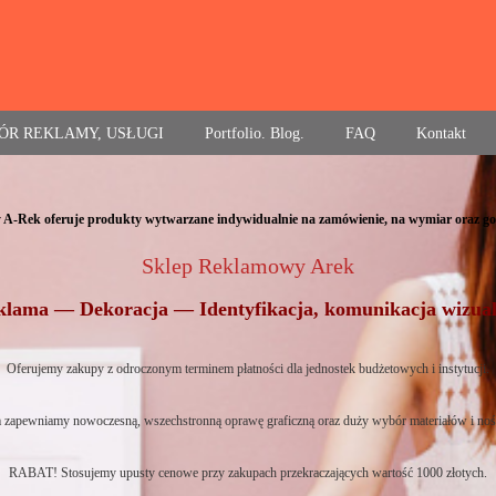
ÓR REKLAMY, USŁUGI
Portfolio. Blog.
FAQ
Kontakt
 A-Rek oferuje produkty wytwarzane indywidualnie na zamówienie, na wymiar oraz go
Sklep Reklamowy Arek
klama — Dekoracja — Identyfikacja, komunikacja wizual
Oferujemy zakupy z odroczonym terminem płatności dla jednostek budżetowych i instytucji.
 zapewniamy nowoczesną, wszechstronną oprawę graficzną oraz duży wybór materiałów i no
RABAT! Stosujemy upusty cenowe przy zakupach przekraczających wartość 1000 złotych.