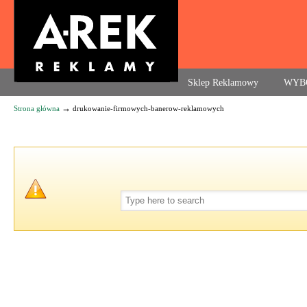
Agencja reklamowa. Reklama – usługi, druk
Sklep Reklamowy
WYB
→
Strona główna
drukowanie-firmowych-banerow-reklamowych
Navigation