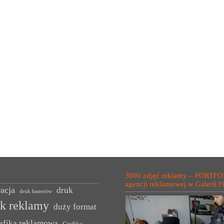
3000 zdjęć reklamy – PORTFO
agencji reklamowej w Galerii F
acja
druk
druk banerów
uk reklamy
duży format
afika reklamowa