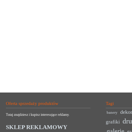
Oferta sprzedaży produktów
Tagi
dekor
banery
Tutaj znajdziesz i kupisz interesujące reklamy.
dr
grafiki
SKLEP REKLAMOWY
galerie
gr