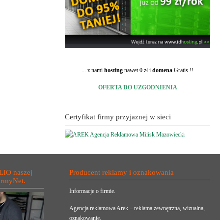
... z nami
hosting
nawet 0 zł i
domena
Gratis !!
OFERTA DO UZGODNIENIA
Certyfikat firmy przyjaznej w sieci
LIO naszej
Producent reklamy i oznakowania
irmyNet.
Informacje o firmie.
Agencja reklamowa Arek – reklama zewnętrzna, wizualna,
oznakowanie.