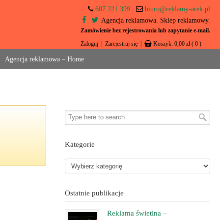
607 221 399
biuro@reklamy-arek.pl
Agencja reklamowa. Sklep reklamowy.
Zamówienie bez rejestrowania lub zapytanie e-mail.
Zaloguj
|
Zarejestruj się
|
Koszyk:
0,00
zł
( 0 )
Agencja reklamowa – Home
Kategorie
Ostatnie publikacje
Reklama świetlna –