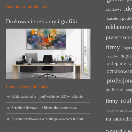
Galeria druku reklamy
ide
użytkowa
kaseton podś
Drukowanie reklamy i grafiki
reklamow
przestrzen
firmy
logo 
napis
na szyby
oklejanie s
oznakowan
profesjon
Interesujące publikacje
graficzny
pro
Reklama świetlna – podświetlenie LED w reklamie
rea
firmy
Ścianki reklamowe – reklama okolicznościowa
reklama do lok
na samoch
System oznakowania wizualnego wewnątrz budynku
wewnętrzna