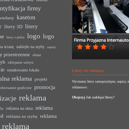
Grafika
ntyfikacja firmy
kaseton
wietlany
y
litery
litery 3D
logo
logo
ne
litery z pleksi
na ścianę
naklejki na szyby
napisy
y przestrzenne
obraz
zyb
oklejanie witryn
ie
oznakowanie lokalu
Litery do reklamy
alna reklama
projekt
Wycinamy litery samoprzylepne, napisy, n
promocja
reklamowe.
jektowanie graficzne
reklama
lizacje
Obejrzyj
Jak naklejać litery?
reklama
reklama na okna
alu
ód
reklama
reklama na szybę
reklama