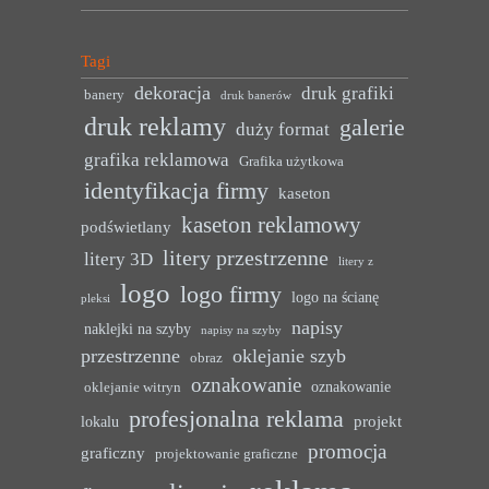
Tagi
dekoracja
druk grafiki
banery
druk banerów
druk reklamy
galerie
duży format
grafika reklamowa
Grafika użytkowa
identyfikacja firmy
kaseton
kaseton reklamowy
podświetlany
litery przestrzenne
litery 3D
litery z
logo
logo firmy
logo na ścianę
pleksi
napisy
naklejki na szyby
napisy na szyby
przestrzenne
oklejanie szyb
obraz
oznakowanie
oznakowanie
oklejanie witryn
profesjonalna reklama
projekt
lokalu
promocja
graficzny
projektowanie graficzne