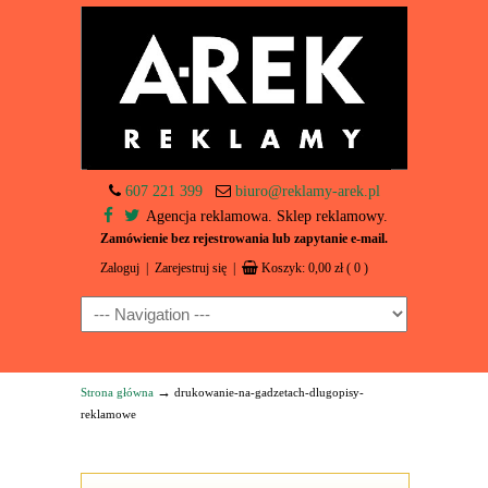
607 221 399
biuro@reklamy-arek.pl
Agencja reklamowa. Sklep reklamowy.
Zamówienie bez rejestrowania lub zapytanie e-mail.
Zaloguj
|
Zarejestruj się
|
Koszyk:
0,00
zł
( 0 )
Navigation
→
Strona główna
drukowanie-na-gadzetach-dlugopisy-
reklamowe