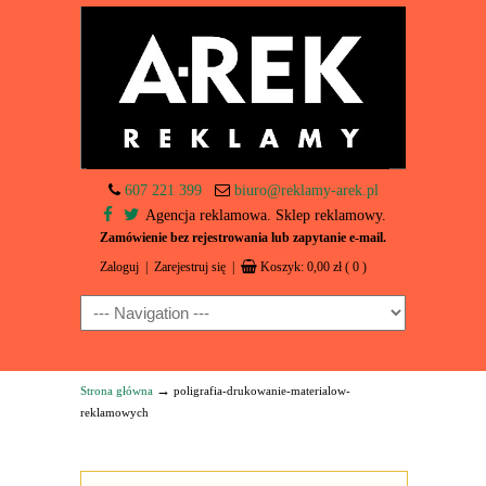
607 221 399
biuro@reklamy-arek.pl
Agencja reklamowa. Sklep reklamowy.
Zamówienie bez rejestrowania lub zapytanie e-mail.
Zaloguj
|
Zarejestruj się
|
Koszyk:
0,00
zł
( 0 )
Navigation
→
Strona główna
poligrafia-drukowanie-materialow-
reklamowych