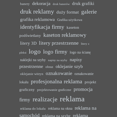
dekoracja
druk grafiki
banery
druk banerów
druk reklamy
galerie
duży format
grafika reklamowa
Grafika użytkowa
identyfikacja firmy
kaseton
kaseton reklamowy
podświetlany
litery przestrzenne
litery 3D
litery z
logo
logo firmy
logo na ścianę
pleksi
napisy
naklejki na szyby
napisy na szyby
przestrzenne
oklejanie szyb
obraz
oznakowanie
oznakowanie
oklejanie witryn
profesjonalna reklama
projekt
lokalu
promocja
graficzny
projektowanie graficzne
reklama
realizacje
firmy
reklama na
reklama na okna
reklama do lokalu
samochód
reklama
reklama na szybę