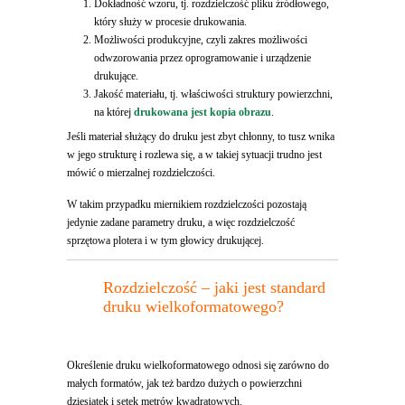
Dokładność wzoru, tj. rozdzielczość pliku źródłowego,
który służy w procesie drukowania.
Możliwości produkcyjne, czyli zakres możliwości
odwzorowania przez oprogramowanie i urządzenie
drukujące.
Jakość materiału, tj. właściwości struktury powierzchni,
na której
drukowana jest kopia obrazu
.
Jeśli materiał służący do druku jest zbyt chłonny, to tusz wnika
w jego strukturę i rozlewa się, a w takiej sytuacji trudno jest
mówić o mierzalnej rozdzielczości.
W takim przypadku miernikiem rozdzielczości pozostają
jedynie zadane parametry druku, a więc rozdzielczość
sprzętowa plotera i w tym głowicy drukującej.
Rozdzielczość – jaki jest standard
druku wielkoformatowego?
Określenie druku wielkoformatowego odnosi się zarówno do
małych formatów, jak też bardzo dużych o powierzchni
dziesiątek i setek metrów kwadratowych.