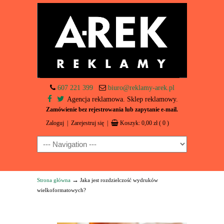
607 221 399
biuro@reklamy-arek.pl
Agencja reklamowa. Sklep reklamowy.
Zamówienie bez rejestrowania lub zapytanie e-mail.
Zaloguj
|
Zarejestruj się
|
Koszyk:
0,00
zł
( 0 )
Navigation
→
Strona główna
Jaka jest rozdzielczość wydruków
wielkoformatowych?