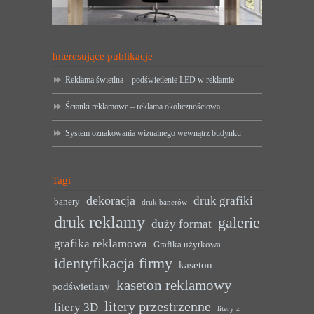
Interesujące publikacje
Reklama świetlna – podświetlenie LED w reklamie
Ścianki reklamowe – reklama okolicznościowa
System oznakowania wizualnego wewnątrz budynku
Tagi
dekoracja
druk grafiki
banery
druk banerów
druk reklamy
galerie
duży format
grafika reklamowa
Grafika użytkowa
identyfikacja firmy
kaseton
kaseton reklamowy
podświetlany
litery przestrzenne
litery 3D
litery z