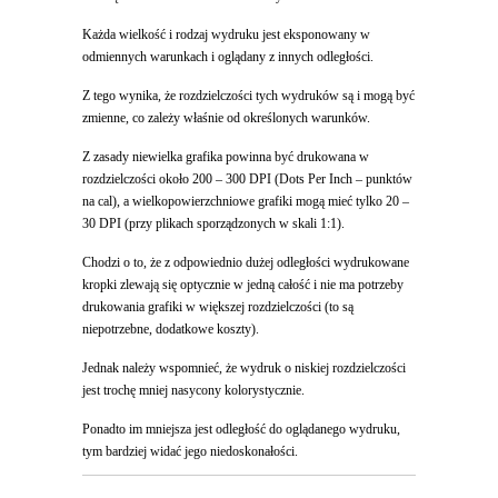
Każda wielkość i rodzaj wydruku jest eksponowany w
odmiennych warunkach i oglądany z innych odległości.
Z tego wynika, że rozdzielczości tych wydruków są i mogą być
zmienne, co zależy właśnie od określonych warunków.
Z zasady niewielka grafika powinna być drukowana w
rozdzielczości około 200 – 300 DPI (Dots Per Inch – punktów
na cal), a wielkopowierzchniowe grafiki mogą mieć tylko 20 –
30 DPI (przy plikach sporządzonych w skali 1:1).
Chodzi o to, że z odpowiednio dużej odległości wydrukowane
kropki zlewają się optycznie w jedną całość i nie ma potrzeby
drukowania grafiki w większej rozdzielczości (to są
niepotrzebne, dodatkowe koszty).
Jednak należy wspomnieć, że wydruk o niskiej rozdzielczości
jest trochę mniej nasycony kolorystycznie.
Ponadto im mniejsza jest odległość do oglądanego wydruku,
tym bardziej widać jego niedoskonałości.