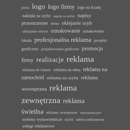
logo
logo firmy
logo na ścianę
pleksi
napisy
naklejki na szyby
napisy na szyby
przestrzenne
oklejanie szyb
obraz
oznakowanie
oznakowanie
oklejanie witryn
profesjonalna reklama
projekt
lokalu
promocja
graficzny
projektowanie graficzne
reklama
realizacje
firmy
reklama na
reklama na okna
reklama do lokalu
samochód
reklama
reklama na szybę
reklama
wewnętrzna
zewnętrzna
reklama
świetlna
reklamy zewnętrzne
reprezentacyjne
systemy wystawiennicze
szyld
tablica reklamowa
usługi reklamowe