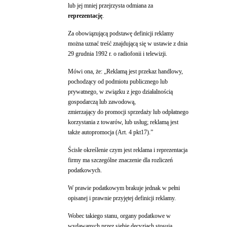
lub jej mniej przejrzysta odmiana za
reprezentację
.
Za obowiązującą podstawę definicji reklamy
można uznać treść znajdującą się w ustawie z dnia
29 grudnia 1992 r. o radiofonii i telewizji.
Mówi ona, że: „Reklamą jest przekaz handlowy,
pochodzący od podmiotu publicznego lub
prywatnego, w związku z jego działalnością
gospodarczą lub zawodową,
zmierzający do promocji sprzedaży lub odpłatnego
korzystania z towarów, lub usług; reklamą jest
także autopromocja (Art. 4 pkt17).”
Ścisłe określenie czym jest reklama i reprezentacja
firmy ma szczególne znaczenie dla rozliczeń
podatkowych.
W prawie podatkowym brakuje jednak w pełni
opisanej i prawnie przyjętej definicji reklamy.
Wobec takiego stanu, organy podatkowe w
wydawanych przez siebie decyzjach stosują