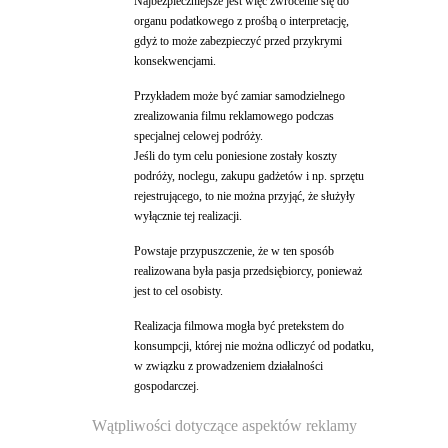
Najbezpieczniejsze jest więc zwrócenie się do
organu podatkowego z prośbą o interpretację,
gdyż to może zabezpieczyć przed przykrymi
konsekwencjami.
Przykładem może być zamiar samodzielnego
zrealizowania filmu reklamowego podczas
specjalnej celowej podróży.
Jeśli do tym celu poniesione zostały koszty
podróży, noclegu, zakupu gadżetów i np. sprzętu
rejestrującego, to nie można przyjąć, że służyły
wyłącznie tej realizacji.
Powstaje przypuszczenie, że w ten sposób
realizowana była pasja przedsiębiorcy, ponieważ
jest to cel osobisty.
Realizacja filmowa mogła być pretekstem do
konsumpcji, której nie można odliczyć od podatku,
w związku z prowadzeniem działalności
gospodarczej.
Wątpliwości dotyczące aspektów reklamy