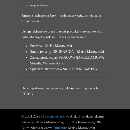
Informacje o firmie.
Agencja reklamowa Arek – reklama zewnętrzna, wizualna,
oznakowanie.
Usługi reklamowe oraz sprzedaż produktów reklamowych i
poligraficznych – rok zał. 1988 r. w Warszawie.
Siedziba – Mińsk Mazowiecki
Studio reklamy, DRUKARNIA – Mińsk Mazowiecki
Zakład produkcyjny, PRACOWNIA REKLAMOWA –
Stojadła, Warszawska 35
Sprzedaż internetowa – SKLEP REKLAMOWY
Dane rejestrowe naszej agencji reklamowej znajdziesz tu:
CEIDG
© 2004-2025 |
Agencja reklamowa
Arek. Produkcja reklamy
wizualnej: Mińsk Mazowiecki, ul. J. Kochanowskiego 8b,
Biuro: Studio reklamy,
Drukarnia
Mińsk Mazowiecki, ul.