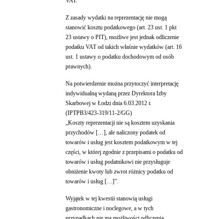
VAT.
Z zasady wydatki na reprezentację nie mogą
stanowić kosztu podatkowego (art. 23 ust. 1 pkt
23 ustawy o PIT), możliwe jest jednak odliczenie
podatku VAT od takich właśnie wydatków (art. 16
ust. 1 ustawy o podatku dochodowym od osób
prawnych).
Na potwierdzenie można przytoczyć interpretację
indywidualną wydaną przez Dyrektora Izby
Skarbowej w Łodzi dnia 6.03.2012 r.
(IPTPB3/423-319/11-2/GG)
„Koszty reprezentacji nie są kosztem uzyskania
przychodów […], ale naliczony podatek od
towarów i usług jest kosztem podatkowym w tej
części, w której zgodnie z przepisami o podatku od
towarów i usług podatnikowi nie przysługuje
obniżenie kwoty lub zwrot różnicy podatku od
towarów i usług […]”.
Wyjątek w tej kwestii stanowią usługi
gastronomiczne i noclegowe, a w tych
przypadkach nie ma możliwości odliczenia