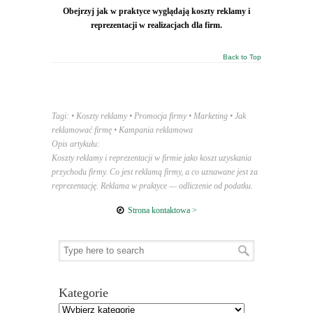
Obejrzyj jak w praktyce wyglądają koszty reklamy i
reprezentacji w realizacjach dla firm.
Back to Top
Tagi: • Koszty reklamy • Promocja firmy • Marketing • Jak
reklamować firmę • Kampania reklamowa
Opis artykułu:
Koszty reklamy i reprezentacji w firmie jako koszt uzyskania
przychodu firmy. Co jest reklamą firmy, a co uznawane jest za
reprezentację. Reklama w praktyce — odliczenie od podatku.
Strona kontaktowa >
Kategorie