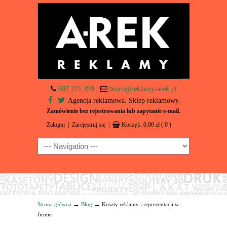
607 221 399
biuro@reklamy-arek.pl
Agencja reklamowa. Sklep reklamowy.
Zamówienie bez rejestrowania lub zapytanie e-mail.
Zaloguj
|
Zarejestruj się
|
Koszyk:
0,00
zł
( 0 )
Navigation
→
→
Strona główna
Blog
Koszty reklamy i reprezentacji w
firmie