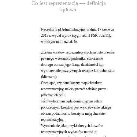
Co jest reprezentacją — definicja
sądowa.
Naczelny Sąd Administracyjny w dniu 17 czerwca
2013 r. wydał wyrok (sygn. akt II FSK 702/11),
w którym m.in. uznał, że:
„Celem kosztów reprezentacyjnych jest stworzenie
pewnego wizerunku podatnika, stworzenie
dobrego obrazu jego firmy, działalności itp.,
wykreowanie pozytywnych relacji z kontrahentami
(klientami).
Oceniając, czy dane koszty mają charakter
reprezentacyjny, należy patrzeć właśnie przez
pryzmat ich celu.
Jeśli wyłącznym bądź dominującym celem
ponoszonych kosztów jest wykreowanie takiego
obrazu podatnika, to koszty te mają charakter
reprezentacyjny.
Wymienienie jako przykładowych kosztów
reprezentacyjnych wydatków na usługi