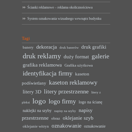
Ścianki reklamowe – reklama okolicznościowa
System oznakowania wizualnego wewnątrz budynku
Tagi
dekoracja
druk grafiki
banery
druk banerów
druk reklamy
galerie
duży format
grafika reklamowa
Grafika użytkowa
identyfikacja firmy
kaseton
kaseton reklamowy
podświetlany
litery przestrzenne
litery 3D
litery z
logo
logo firmy
logo na ścianę
pleksi
napisy
naklejki na szyby
napisy na szyby
przestrzenne
oklejanie szyb
obraz
oznakowanie
oznakowanie
oklejanie witryn