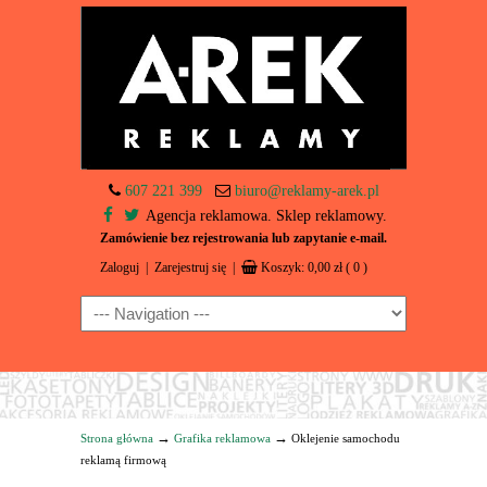
607 221 399
biuro@reklamy-arek.pl
Agencja reklamowa. Sklep reklamowy.
Zamówienie bez rejestrowania lub zapytanie e-mail.
Zaloguj
|
Zarejestruj się
|
Koszyk:
0,00
zł
( 0 )
Navigation
→
→
Strona główna
Grafika reklamowa
Oklejenie samochodu
reklamą firmową