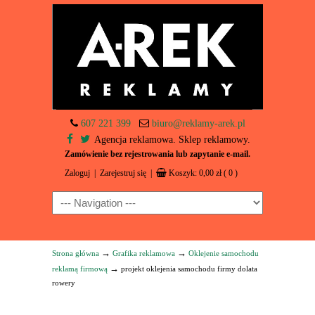
607 221 399
biuro@reklamy-arek.pl
Agencja reklamowa. Sklep reklamowy.
Zamówienie bez rejestrowania lub zapytanie e-mail.
Zaloguj
|
Zarejestruj się
|
Koszyk:
0,00
zł
( 0 )
Navigation
→
→
Strona główna
Grafika reklamowa
Oklejenie samochodu
→
reklamą firmową
projekt oklejenia samochodu firmy dolata
rowery