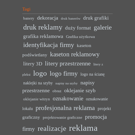
Tagi
dekoracja
druk grafiki
banery
druk banerów
druk reklamy
galerie
duży format
grafika reklamowa
Grafika użytkowa
identyfikacja firmy
kaseton
kaseton reklamowy
podświetlany
litery przestrzenne
litery 3D
litery z
logo
logo firmy
logo na ścianę
pleksi
napisy
naklejki na szyby
napisy na szyby
przestrzenne
oklejanie szyb
obraz
oznakowanie
oznakowanie
oklejanie witryn
profesjonalna reklama
projekt
lokalu
promocja
graficzny
projektowanie graficzne
reklama
realizacje
firmy