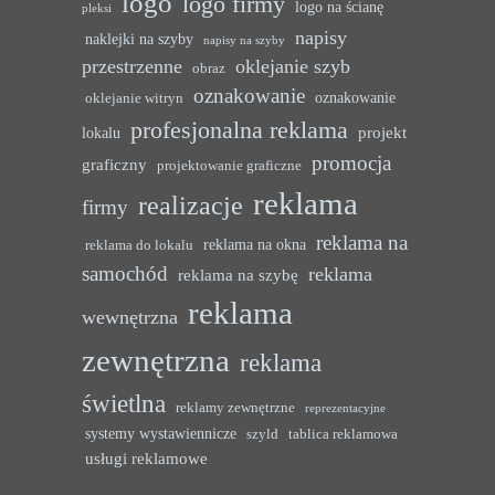
logo
logo firmy
logo na ścianę
pleksi
napisy
naklejki na szyby
napisy na szyby
przestrzenne
oklejanie szyb
obraz
oznakowanie
oznakowanie
oklejanie witryn
profesjonalna reklama
projekt
lokalu
promocja
graficzny
projektowanie graficzne
reklama
realizacje
firmy
reklama na
reklama na okna
reklama do lokalu
samochód
reklama
reklama na szybę
reklama
wewnętrzna
zewnętrzna
reklama
świetlna
reklamy zewnętrzne
reprezentacyjne
systemy wystawiennicze
szyld
tablica reklamowa
usługi reklamowe