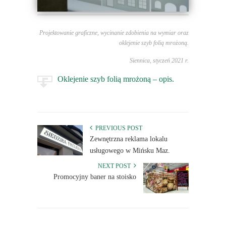
Projektowanie graficzne, wycinanie zdobienia na wymiar oraz
oklejenie szyb folią mrożoną.
Siennica, styczeń 2021 r.
Oklejenie szyb folią mrożoną – opis.
PREVIOUS POST
Zewnętrzna reklama lokalu
usługowego w Mińsku Maz.
NEXT POST
Promocyjny baner na stoisko