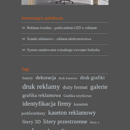
Interesujące publikacje
Reklama świetlna – podświetlenie LED w reklamie
Ścianki reklamowe – reklama okolicznościowa
System oznakowania wizualnego wewnątrz budynku
Tagi
dekoracja
druk grafiki
banery
druk banerów
druk reklamy
galerie
duży format
grafika reklamowa
Grafika użytkowa
identyfikacja firmy
kaseton
kaseton reklamowy
podświetlany
litery przestrzenne
litery 3D
litery z