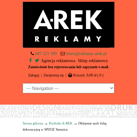
607 221 399
biuro@reklamy-arek.pl
Agencja reklamowa. Sklep reklamowy.
Zamówienie bez rejestrowania lub zapytanie e-mail.
Zaloguj
|
Zarejestruj się
|
Koszyk:
0,00
zł
( 0 )
Navigation
→
→
Strona główna
Portfolio A-REK
Oklejenie szyb folią
dekoracyjną w SPZOZ Siennica