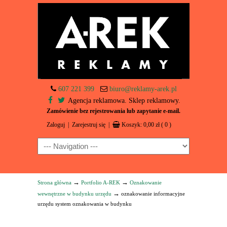
607 221 399
biuro@reklamy-arek.pl
Agencja reklamowa. Sklep reklamowy.
Zamówienie bez rejestrowania lub zapytanie e-mail.
Zaloguj
|
Zarejestruj się
|
Koszyk:
0,00
zł
( 0 )
Navigation
→
→
Strona główna
Portfolio A-REK
Oznakowanie
→
wewnętrzne w budynku urzędu
oznakowanie informacyjne
urzędu system oznakowania w budynku