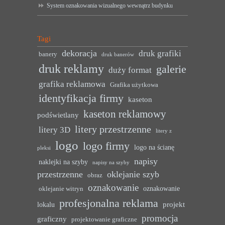
System oznakowania wizualnego wewnątrz budynku
Tagi
dekoracja
druk grafiki
banery
druk banerów
druk reklamy
galerie
duży format
grafika reklamowa
Grafika użytkowa
identyfikacja firmy
kaseton
kaseton reklamowy
podświetlany
litery przestrzenne
litery 3D
litery z
logo
logo firmy
logo na ścianę
pleksi
napisy
naklejki na szyby
napisy na szyby
przestrzenne
oklejanie szyb
obraz
oznakowanie
oznakowanie
oklejanie witryn
profesjonalna reklama
projekt
lokalu
promocja
graficzny
projektowanie graficzne