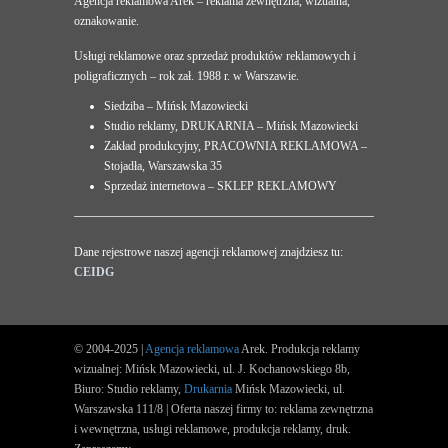
Agencja reklamowa Arek – reklama zewnętrzna, wizualna,
oznakowanie.
Usługi reklamowe oraz sprzedaż produktów reklamowych i
poligraficznych – rok zał. 1988 r. w Warszawie.
Siedziba – Mińsk Mazowiecki
Studio reklamy, DRUKARNIA – Mińsk Mazowiecki
Zakład produkcyjny, PRACOWNIA REKLAMOWA –
Stojadła, Warszawska 35
Sprzedaż internetowa – SKLEP REKLAMOWY
Dane rejestrowe naszej agencji reklamowej znajdziesz tu:
CEIDG
© 2004-2025 |
Agencja reklamowa
Arek. Produkcja reklamy
wizualnej: Mińsk Mazowiecki, ul. J. Kochanowskiego 8b,
Biuro: Studio reklamy,
Drukarnia
Mińsk Mazowiecki, ul.
Warszawska 111/8 | Oferta naszej firmy to: reklama zewnętrzna
i wewnętrzna, usługi reklamowe, produkcja reklamy, druk.