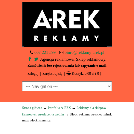
607 221 399
biuro@reklamy-arek.pl
Agencja reklamowa. Sklep reklamowy.
Zamówienie bez rejestrowania lub zapytanie e-mail.
Zaloguj
|
Zarejestruj się
|
Koszyk:
0,00
zł
( 0 )
Navigation
→
→
Strona główna
Portfolio A-REK
Reklamy dla sklepów
→
firmowych producenta wędlin
Ulotki reklamowe sklep mińsk
mazowiecki siennica