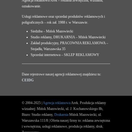
Agencja reklamowa Arek – reklama zewnętrzna, wizualna,
oznakowanie.
Usługi reklamowe oraz sprzedaż produktów reklamowych i
poligraficznych – rok zał. 1988 r. w Warszawie.
Siedziba – Mińsk Mazowiecki
Studio reklamy, DRUKARNIA – Mińsk Mazowiecki
Zakład produkcyjny, PRACOWNIA REKLAMOWA –
Stojadła, Warszawska 35
Sprzedaż internetowa – SKLEP REKLAMOWY
Dane rejestrowe naszej agencji reklamowej znajdziesz tu:
CEIDG
© 2004-2025 |
Agencja reklamowa
Arek. Produkcja reklamy
wizualnej: Mińsk Mazowiecki, ul. J. Kochanowskiego 8b,
Biuro: Studio reklamy,
Drukarnia
Mińsk Mazowiecki, ul.
Warszawska 111/8 | Oferta naszej firmy to: reklama zewnętrzna
i wewnętrzna, usługi reklamowe, produkcja reklamy, druk.