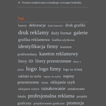
System oznakowania wizualnego wewnątrz budynku
Tagi
dekoracja
druk grafiki
banery
druk banerów
druk reklamy
galerie
duży format
grafika reklamowa
Grafika użytkowa
identyfikacja firmy
kaseton
kaseton reklamowy
podświetlany
litery przestrzenne
litery 3D
litery z
logo
logo firmy
logo na ścianę
pleksi
napisy
naklejki na szyby
napisy na szyby
przestrzenne
oklejanie szyb
obraz
oznakowanie
oznakowanie
oklejanie witryn
profesjonalna reklama
projekt
lokalu
promocja
graficzny
projektowanie graficzne