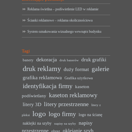
Reklama świetlna – podświetlenie LED w reklamie
Ścianki reklamowe – reklama okolicznościowa
System oznakowania wizualnego wewnątrz budynku
Tagi
dekoracja
druk grafiki
banery
druk banerów
druk reklamy
galerie
duży format
grafika reklamowa
Grafika użytkowa
identyfikacja firmy
kaseton
kaseton reklamowy
podświetlany
litery przestrzenne
litery 3D
litery z
logo
logo firmy
logo na ścianę
pleksi
napisy
naklejki na szyby
napisy na szyby
przestrzenne
oklejanie szyb
obraz