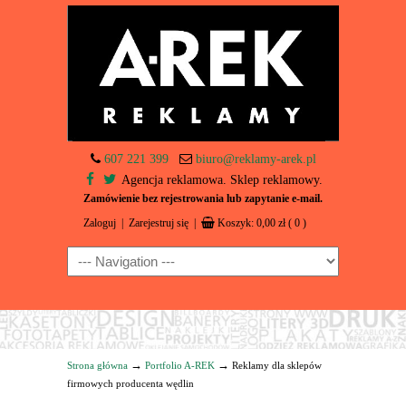
607 221 399
biuro@reklamy-arek.pl
Agencja reklamowa. Sklep reklamowy.
Zamówienie bez rejestrowania lub zapytanie e-mail.
Zaloguj
|
Zarejestruj się
|
Koszyk:
0,00
zł
( 0 )
Navigation
→
→
Strona główna
Portfolio A-REK
Reklamy dla sklepów
firmowych producenta wędlin