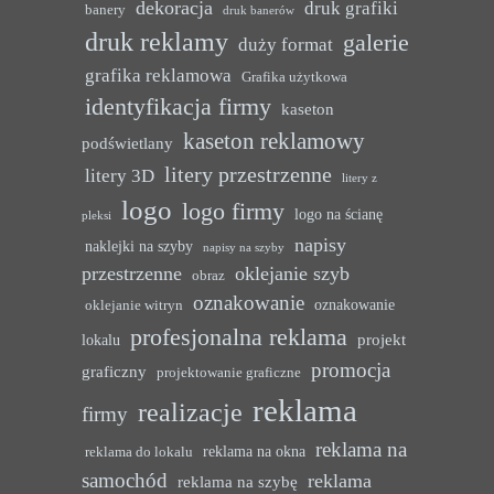
dekoracja
druk grafiki
banery
druk banerów
druk reklamy
galerie
duży format
grafika reklamowa
Grafika użytkowa
identyfikacja firmy
kaseton
kaseton reklamowy
podświetlany
litery przestrzenne
litery 3D
litery z
logo
logo firmy
logo na ścianę
pleksi
napisy
naklejki na szyby
napisy na szyby
przestrzenne
oklejanie szyb
obraz
oznakowanie
oznakowanie
oklejanie witryn
profesjonalna reklama
projekt
lokalu
promocja
graficzny
projektowanie graficzne
reklama
realizacje
firmy
reklama na
reklama na okna
reklama do lokalu
samochód
reklama
reklama na szybę