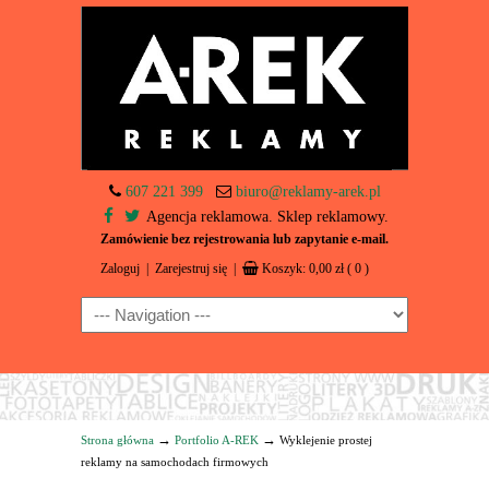
607 221 399
biuro@reklamy-arek.pl
Agencja reklamowa. Sklep reklamowy.
Zamówienie bez rejestrowania lub zapytanie e-mail.
Zaloguj
|
Zarejestruj się
|
Koszyk:
0,00
zł
( 0 )
Navigation
→
→
Strona główna
Portfolio A-REK
Wyklejenie prostej
reklamy na samochodach firmowych