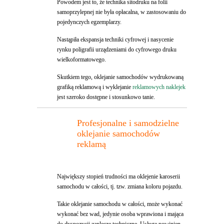
Powodem jest to, że technika sitodruku na folii
samoprzylepnej nie była opłacalna, w zastosowaniu do
pojedynczych egzemplarzy.
Nastąpiła ekspansja techniki cyfrowej i nasycenie
rynku poligrafii urządzeniami do cyfrowego druku
wielkoformatowego.
Skutkiem tego, oklejanie samochodów wydrukowaną
grafiką reklamową i wyklejanie
reklamowych naklejek
jest szeroko dostępne i stosunkowo tanie.
Profesjonalne i samodzielne
oklejanie samochodów
reklamą
Największy stopień trudności ma oklejenie karoserii
samochodu w całości, tj. tzw. zmiana koloru pojazdu.
Takie oklejanie samochodu w całości, może wykonać
wykonać bez wad, jedynie osoba wprawiona i mająca