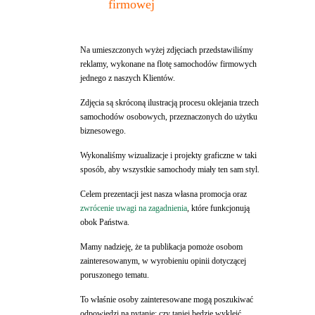
firmowej
Na umieszczonych wyżej zdjęciach przedstawiliśmy
reklamy, wykonane na flotę samochodów firmowych
jednego z naszych Klientów.
Zdjęcia są skróconą ilustracją procesu oklejania trzech
samochodów osobowych, przeznaczonych do użytku
biznesowego.
Wykonaliśmy wizualizacje i projekty graficzne w taki
sposób, aby wszystkie samochody miały ten sam styl.
Celem prezentacji jest nasza własna promocja oraz
zwrócenie uwagi na zagadnienia
, które funkcjonują
obok Państwa.
Mamy nadzieję, że ta publikacja pomoże osobom
zainteresowanym, w wyrobieniu opinii dotyczącej
poruszonego tematu.
To właśnie osoby zainteresowane mogą poszukiwać
odpowiedzi na pytanie; czy taniej będzie wykleić