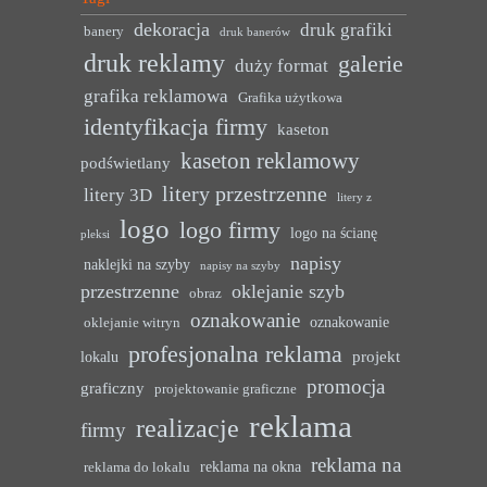
dekoracja
druk grafiki
banery
druk banerów
druk reklamy
galerie
duży format
grafika reklamowa
Grafika użytkowa
identyfikacja firmy
kaseton
kaseton reklamowy
podświetlany
litery przestrzenne
litery 3D
litery z
logo
logo firmy
logo na ścianę
pleksi
napisy
naklejki na szyby
napisy na szyby
przestrzenne
oklejanie szyb
obraz
oznakowanie
oznakowanie
oklejanie witryn
profesjonalna reklama
projekt
lokalu
promocja
graficzny
projektowanie graficzne
reklama
realizacje
firmy
reklama na
reklama na okna
reklama do lokalu