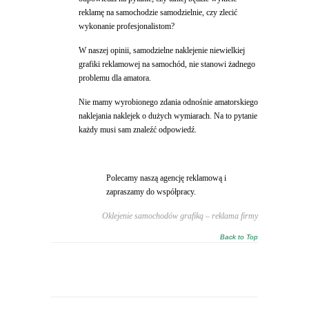
reklamę na samochodzie samodzielnie, czy zlecić
wykonanie profesjonalistom?
W naszej opinii, samodzielne naklejenie niewielkiej
grafiki reklamowej na samochód, nie stanowi żadnego
problemu dla amatora.
Nie mamy wyrobionego zdania odnośnie amatorskiego
naklejania naklejek o dużych wymiarach. Na to pytanie
każdy musi sam znaleźć odpowiedź.
Polecamy naszą agencję reklamową i
zapraszamy do współpracy.
Oklejenie samochodów grafiką – reklama firmy
Back to Top