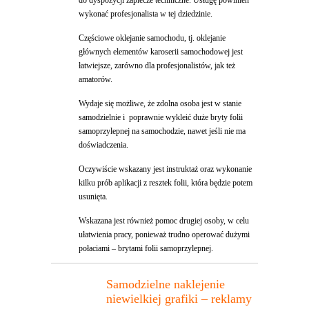
do dyspozycji zaplecze techniczne. Usługę powinien
wykonać profesjonalista w tej dziedzinie.
Częściowe oklejanie samochodu, tj. oklejanie
głównych elementów karoserii samochodowej jest
łatwiejsze, zarówno dla profesjonalistów, jak też
amatorów.
Wydaje się możliwe, że zdolna osoba jest w stanie
samodzielnie i poprawnie wykleić duże bryty folii
samoprzylepnej na samochodzie, nawet jeśli nie ma
doświadczenia.
Oczywiście wskazany jest instruktaż oraz wykonanie
kilku prób aplikacji z resztek folii, która będzie potem
usunięta.
Wskazana jest również pomoc drugiej osoby, w celu
ułatwienia pracy, ponieważ trudno operować dużymi
połaciami – brytami folii samoprzylepnej.
Samodzielne naklejenie
niewielkiej grafiki – reklamy