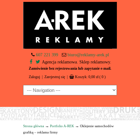
607 221 399
biuro@reklamy-arek.pl
Agencja reklamowa. Sklep reklamowy.
Zamówienie bez rejestrowania lub zapytanie e-mail.
Zaloguj
|
Zarejestruj się
|
Koszyk:
0,00
zł
( 0 )
Navigation
→
→
Strona główna
Portfolio A-REK
Oklejenie samochodów
grafiką – reklama firmy