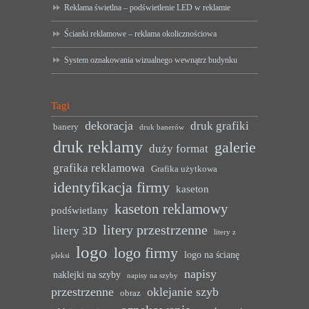
Reklama świetlna – podświetlenie LED w reklamie
Ścianki reklamowe – reklama okolicznościowa
System oznakowania wizualnego wewnątrz budynku
Tagi
dekoracja
druk grafiki
banery
druk banerów
druk reklamy
galerie
duży format
grafika reklamowa
Grafika użytkowa
identyfikacja firmy
kaseton
kaseton reklamowy
podświetlany
litery przestrzenne
litery 3D
litery z
logo
logo firmy
logo na ścianę
pleksi
napisy
naklejki na szyby
napisy na szyby
przestrzenne
oklejanie szyb
obraz