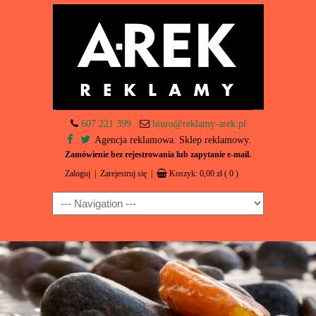
607 221 399
biuro@reklamy-arek.pl
Agencja reklamowa. Sklep reklamowy.
Zamówienie bez rejestrowania lub zapytanie e-mail.
Zaloguj
|
Zarejestruj się
|
Koszyk:
0,00
zł
( 0 )
Navigation