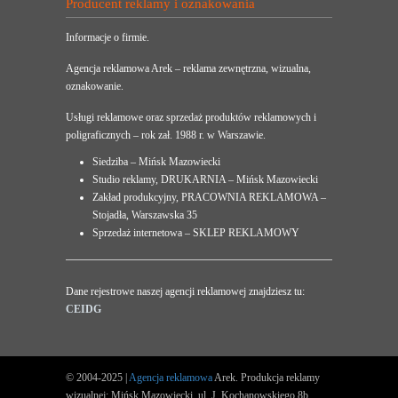
Producent reklamy i oznakowania
Informacje o firmie.
Agencja reklamowa Arek – reklama zewnętrzna, wizualna,
oznakowanie.
Usługi reklamowe oraz sprzedaż produktów reklamowych i
poligraficznych – rok zał. 1988 r. w Warszawie.
Siedziba – Mińsk Mazowiecki
Studio reklamy, DRUKARNIA – Mińsk Mazowiecki
Zakład produkcyjny, PRACOWNIA REKLAMOWA –
Stojadła, Warszawska 35
Sprzedaż internetowa – SKLEP REKLAMOWY
Dane rejestrowe naszej agencji reklamowej znajdziesz tu:
CEIDG
© 2004-2025 |
Agencja reklamowa
Arek. Produkcja reklamy
wizualnej: Mińsk Mazowiecki, ul. J. Kochanowskiego 8b,