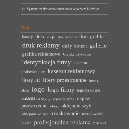
System oznakowania wizualnego wewnątrz budynku
Tagi
dekoracja
druk grafiki
banery
druk banerów
druk reklamy
galerie
duży format
grafika reklamowa
Grafika użytkowa
identyfikacja firmy
kaseton
kaseton reklamowy
podświetlany
litery przestrzenne
litery 3D
litery z
logo
logo firmy
logo na ścianę
pleksi
napisy
naklejki na szyby
napisy na szyby
przestrzenne
oklejanie szyb
obraz
oznakowanie
oznakowanie
oklejanie witryn
profesjonalna reklama
projekt
lokalu