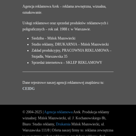
Agencja reklamowa Arek – reklama zewnętrzna, wizualna,
oznakowanie.
Usługi reklamowe oraz sprzedaż produktów reklamowych i
poligraficznych – rok zał. 1988 r. w Warszawie.
Siedziba – Mińsk Mazowiecki
Studio reklamy, DRUKARNIA – Mińsk Mazowiecki
Zakład produkcyjny, PRACOWNIA REKLAMOWA –
Stojadła, Warszawska 35
Sprzedaż internetowa – SKLEP REKLAMOWY
Dane rejestrowe naszej agencji reklamowej znajdziesz tu:
CEIDG
© 2004-2025 |
Agencja reklamowa
Arek. Produkcja reklamy
wizualnej: Mińsk Mazowiecki, ul. J. Kochanowskiego 8b,
Biuro: Studio reklamy,
Drukarnia
Mińsk Mazowiecki, ul.
Warszawska 111/8 | Oferta naszej firmy to: reklama zewnętrzna