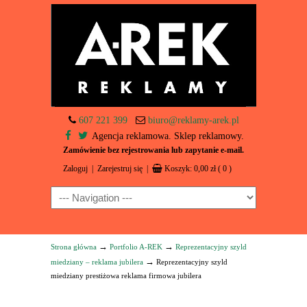
607 221 399
biuro@reklamy-arek.pl
Agencja reklamowa. Sklep reklamowy.
Zamówienie bez rejestrowania lub zapytanie e-mail.
Zaloguj
|
Zarejestruj się
|
Koszyk:
0,00
zł
( 0 )
Navigation
→
→
Strona główna
Portfolio A-REK
Reprezentacyjny szyld
→
miedziany – reklama jubilera
Reprezentacyjny szyld
miedziany prestiżowa reklama firmowa jubilera