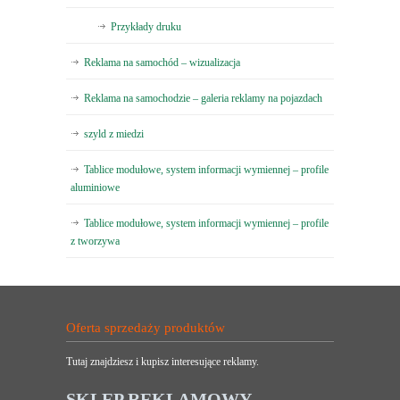
Przykłady druku
Reklama na samochód – wizualizacja
Reklama na samochodzie – galeria reklamy na pojazdach
szyld z miedzi
Tablice modułowe, system informacji wymiennej – profile
aluminiowe
Tablice modułowe, system informacji wymiennej – profile
z tworzywa
Oferta sprzedaży produktów
Tutaj znajdziesz i kupisz interesujące reklamy.
SKLEP REKLAMOWY