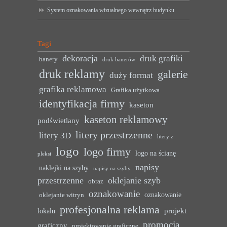
System oznakowania wizualnego wewnątrz budynku
Tagi
dekoracja
druk grafiki
banery
druk banerów
druk reklamy
galerie
duży format
grafika reklamowa
Grafika użytkowa
identyfikacja firmy
kaseton
kaseton reklamowy
podświetlany
litery przestrzenne
litery 3D
litery z
logo
logo firmy
logo na ścianę
pleksi
napisy
naklejki na szyby
napisy na szyby
przestrzenne
oklejanie szyb
obraz
oznakowanie
oznakowanie
oklejanie witryn
profesjonalna reklama
projekt
lokalu
promocja
graficzny
projektowanie graficzne