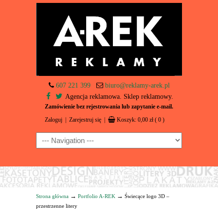
607 221 399
biuro@reklamy-arek.pl
Agencja reklamowa. Sklep reklamowy.
Zamówienie bez rejestrowania lub zapytanie e-mail.
Zaloguj
|
Zarejestruj się
|
Koszyk:
0,00
zł
( 0 )
Navigation
→
→
Strona główna
Portfolio A-REK
Świecące logo 3D –
przestrzenne litery