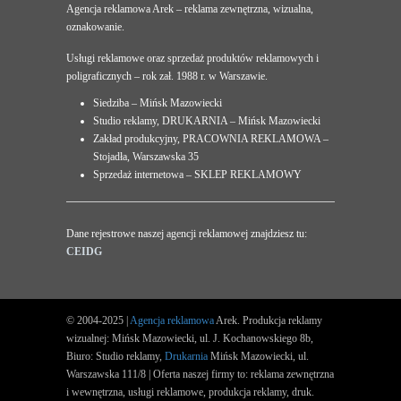
Agencja reklamowa Arek – reklama zewnętrzna, wizualna,
oznakowanie.
Usługi reklamowe oraz sprzedaż produktów reklamowych i
poligraficznych – rok zał. 1988 r. w Warszawie.
Siedziba – Mińsk Mazowiecki
Studio reklamy, DRUKARNIA – Mińsk Mazowiecki
Zakład produkcyjny, PRACOWNIA REKLAMOWA –
Stojadła, Warszawska 35
Sprzedaż internetowa – SKLEP REKLAMOWY
Dane rejestrowe naszej agencji reklamowej znajdziesz tu:
CEIDG
© 2004-2025 |
Agencja reklamowa
Arek. Produkcja reklamy
wizualnej: Mińsk Mazowiecki, ul. J. Kochanowskiego 8b,
Biuro: Studio reklamy,
Drukarnia
Mińsk Mazowiecki, ul.
Warszawska 111/8 | Oferta naszej firmy to: reklama zewnętrzna
i wewnętrzna, usługi reklamowe, produkcja reklamy, druk.