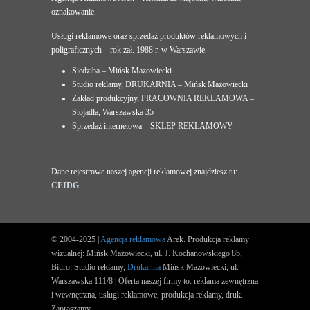
oznakowanie.
Usługi reklamowe oraz sprzedaż produktów reklamowych i
poligraficznych – rok zał. 1988 r. w Warszawie.
Siedziba – Mińsk Mazowiecki
Studio reklamy, DRUKARNIA – Mińsk Mazowiecki
Zakład produkcyjny, PRACOWNIA REKLAMOWA –
Stojadła, Warszawska 35
Sprzedaż internetowa – SKLEP REKLAMOWY
Dane rejestrowe naszej agencji reklamowej znajdziesz tu:
CEIDG
© 2004-2025 |
Agencja reklamowa
Arek. Produkcja reklamy
wizualnej: Mińsk Mazowiecki, ul. J. Kochanowskiego 8b,
Biuro: Studio reklamy,
Drukarnia
Mińsk Mazowiecki, ul.
Warszawska 111/8 | Oferta naszej firmy to: reklama zewnętrzna
i wewnętrzna, usługi reklamowe, produkcja reklamy, druk.
Zapraszamy