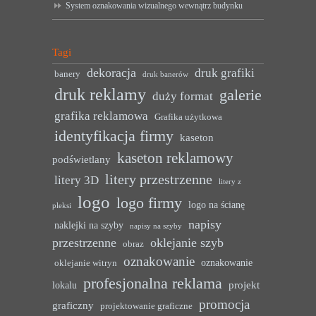
System oznakowania wizualnego wewnątrz budynku
Tagi
dekoracja
druk grafiki
banery
druk banerów
druk reklamy
galerie
duży format
grafika reklamowa
Grafika użytkowa
identyfikacja firmy
kaseton
kaseton reklamowy
podświetlany
litery przestrzenne
litery 3D
litery z
logo
logo firmy
logo na ścianę
pleksi
napisy
naklejki na szyby
napisy na szyby
przestrzenne
oklejanie szyb
obraz
oznakowanie
oznakowanie
oklejanie witryn
profesjonalna reklama
projekt
lokalu
promocja
graficzny
projektowanie graficzne