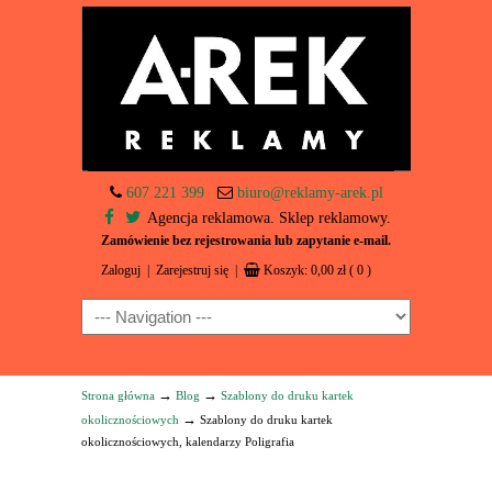
607 221 399
biuro@reklamy-arek.pl
Agencja reklamowa. Sklep reklamowy.
Zamówienie bez rejestrowania lub zapytanie e-mail.
Zaloguj
|
Zarejestruj się
|
Koszyk:
0,00
zł
( 0 )
Navigation
→
→
Strona główna
Blog
Szablony do druku kartek
→
okolicznościowych
Szablony do druku kartek
okolicznościowych, kalendarzy Poligrafia