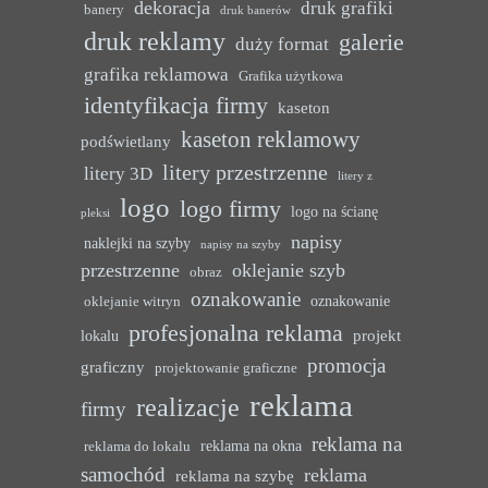
dekoracja
druk grafiki
banery
druk banerów
druk reklamy
galerie
duży format
grafika reklamowa
Grafika użytkowa
identyfikacja firmy
kaseton
kaseton reklamowy
podświetlany
litery przestrzenne
litery 3D
litery z
logo
logo firmy
logo na ścianę
pleksi
napisy
naklejki na szyby
napisy na szyby
przestrzenne
oklejanie szyb
obraz
oznakowanie
oznakowanie
oklejanie witryn
profesjonalna reklama
projekt
lokalu
promocja
graficzny
projektowanie graficzne
reklama
realizacje
firmy
reklama na
reklama na okna
reklama do lokalu
samochód
reklama
reklama na szybę