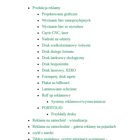
Produkcja reklamy
Projektowanie graficzne
Wycinanie liter samoprzylepnych
Wycinanie liter ze styroduru
Cięcie CNC, laser
Nadruki na odzieży
Druk wielkoformatowy /solwent
Druk dużego formatu
Druk lateksowy ekologiczny
Druk bezpośredni
Druk laserowy, XERO
Fototapety, druk tapety
Plakat na billboard
Laminowanie ochronne
Roll`up reklamowy
Systemy reklamowe/wystawiennicze
PORTFOLIO
Przykłady druku
Reklama na samochód – wizualizacja
Reklama na samochodzie – galeria reklamy na pojazdach
szyld z miedzi
Tablice modułowe, system informacji wymiennej –