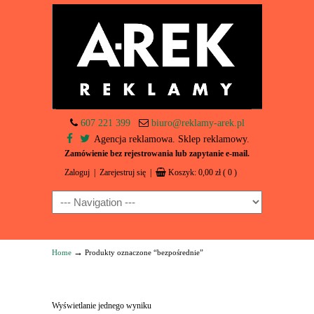
607 221 399
biuro@reklamy-arek.pl
Agencja reklamowa. Sklep reklamowy.
Zamówienie bez rejestrowania lub zapytanie e-mail.
Zaloguj
|
Zarejestruj się
|
Koszyk:
0,00
zł
( 0 )
Navigation
→
Home
Produkty oznaczone “bezpośrednie”
Wyświetlanie jednego wyniku