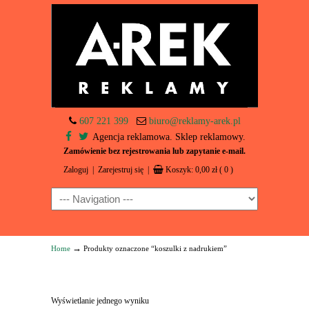
607 221 399
biuro@reklamy-arek.pl
Agencja reklamowa. Sklep reklamowy.
Zamówienie bez rejestrowania lub zapytanie e-mail.
Zaloguj
|
Zarejestruj się
|
Koszyk:
0,00
zł
( 0 )
Navigation
→
Home
Produkty oznaczone “koszulki z nadrukiem”
Wyświetlanie jednego wyniku