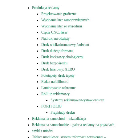
Produkcja reklamy
Projektowanie graficzne
Wycinanie liter samoprzylepnych
Wycinanie liter ze styroduru
Cięcie CNC, laser
Nadruki na odzieży
Druk wielkoformatowy /solwent
Druk dużego formatu
Druk lateksowy ekologiczny
Druk bezpośredni
Druk laserowy, XERO
Fototapety, druk tapety
Plakat na billboard
Laminowanie ochronne
Roll`up reklamowy
Systemy reklamowe/wystawiennicze
PORTFOLIO
Przykłady druku
Reklama na samochód – wizualizacja
Reklama na samochodzie – galeria reklamy na pojazdach
szyld z miedzi
Tablice modułowe, system informacji wymiennej –