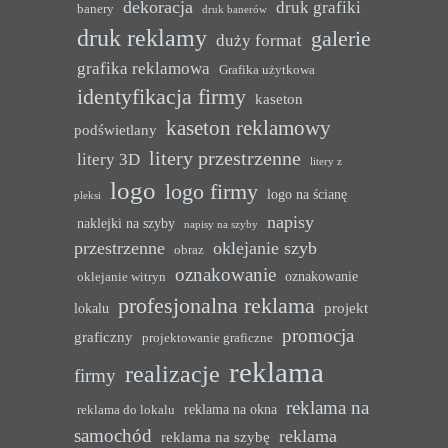
dekoracja
druk grafiki
banery
druk banerów
druk reklamy
galerie
duży format
grafika reklamowa
Grafika użytkowa
identyfikacja firmy
kaseton
kaseton reklamowy
podświetlany
litery przestrzenne
litery 3D
litery z
logo
logo firmy
logo na ścianę
pleksi
napisy
naklejki na szyby
napisy na szyby
przestrzenne
oklejanie szyb
obraz
oznakowanie
oznakowanie
oklejanie witryn
profesjonalna reklama
projekt
lokalu
promocja
graficzny
projektowanie graficzne
reklama
realizacje
firmy
reklama na
reklama na okna
reklama do lokalu
samochód
reklama
reklama na szybę