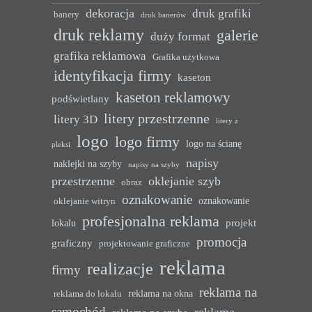
dekoracja
druk grafiki
banery
druk banerów
druk reklamy
galerie
duży format
grafika reklamowa
Grafika użytkowa
identyfikacja firmy
kaseton
kaseton reklamowy
podświetlany
litery przestrzenne
litery 3D
litery z
logo
logo firmy
logo na ścianę
pleksi
napisy
naklejki na szyby
napisy na szyby
przestrzenne
oklejanie szyb
obraz
oznakowanie
oznakowanie
oklejanie witryn
profesjonalna reklama
projekt
lokalu
promocja
graficzny
projektowanie graficzne
reklama
realizacje
firmy
reklama na
reklama na okna
reklama do lokalu
samochód
reklama