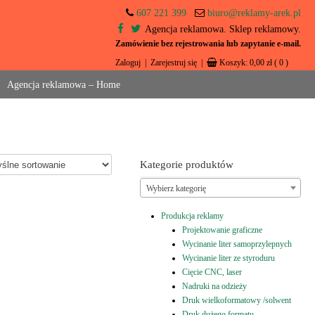
607 221 399
biuro@reklamy-arek.pl
Agencja reklamowa. Sklep reklamowy.
Zamówienie bez rejestrowania lub zapytanie e-mail.
Zaloguj
|
Zarejestruj się
|
Koszyk:
0,00
zł
( 0 )
Agencja reklamowa – Home
Kategorie produktów
Wybierz kategorię
Produkcja reklamy
Projektowanie graficzne
Wycinanie liter samoprzylepnych
Wycinanie liter ze styroduru
Cięcie CNC, laser
Nadruki na odzieży
Druk wielkoformatowy /solwent
Druk dużego formatu