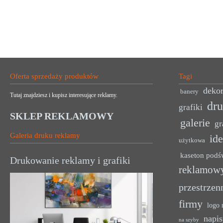
Oferta sprzedaży produktów
Tagi
dekor
banery
Tutaj znajdziesz i kupisz interesujące reklamy.
dr
grafiki
SKLEP REKLAMOWY
galerie
gr
Galeria druku reklamy
ide
użytkowa
kaseton podś
Drukowanie reklamy i grafiki
reklamow
przestrzen
firmy
logo 
napis
na szyby