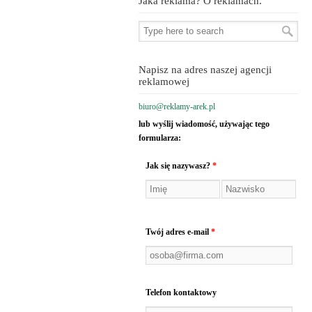
Jaka reklama? O reklamach.
Napisz na adres naszej agencji
reklamowej
biuro@reklamy-arek.pl
lub wyślij wiadomość, używając tego
formularza:
Jak się nazywasz?
*
Twój adres e-mail
*
Telefon kontaktowy