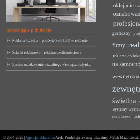
oklejanie s
oznakowan
profesjon
Interesujące publikacje
graficzny
pro
Reklama świetlna – podświetlenie LED w reklamie
rea
firmy
Ścianki reklamowe – reklama okolicznościowa
reklama do lok
na samoch
System oznakowania wizualnego wewnątrz budynku
wewnętrzna
zewnęt
świetlna
systemy wysta
usł
reklamowa
© 2004-2025 |
Agencja reklamowa
Arek. Produkcja reklamy wizualnej: Mińsk Mazowiecki, u