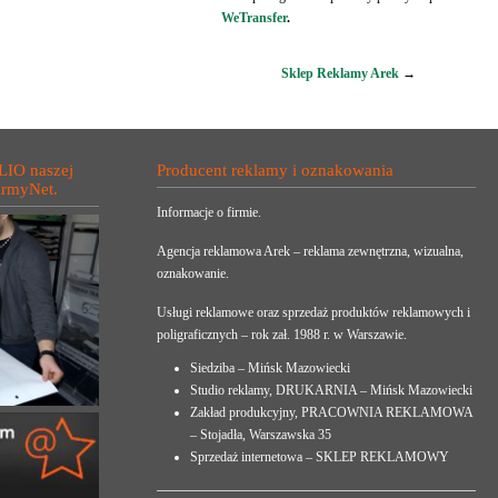
WeTransfer
.
Sklep Reklamy Arek
→
LIO naszej
Producent reklamy i oznakowania
irmyNet.
Informacje o firmie.
Agencja reklamowa Arek – reklama zewnętrzna, wizualna,
oznakowanie.
Usługi reklamowe oraz sprzedaż produktów reklamowych i
poligraficznych – rok zał. 1988 r. w Warszawie.
Siedziba – Mińsk Mazowiecki
Studio reklamy, DRUKARNIA – Mińsk Mazowiecki
Zakład produkcyjny, PRACOWNIA REKLAMOWA
– Stojadła, Warszawska 35
Sprzedaż internetowa – SKLEP REKLAMOWY