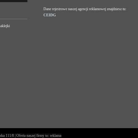
Dane rejestrowe naszej agencji reklamowej znajdziesz tu:
CEIDG
aklejki
 111/8 | Oferta naszej firmy to: reklama