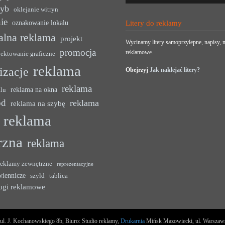
zyb
oklejanie witryn
ie
oznakowanie lokalu
Litery do reklamy
alna reklama
projekt
Wycinamy litery samoprzylepne, napisy, n
promocja
reklamowe.
jektowanie graficzne
reklama
lizacje
Obejrzyj
Jak naklejać litery?
reklama
reklama na okna
alu
ód
reklama
reklama na szybę
reklama
rzna
reklama
reklamy zewnętrzne
reprezentacyjne
wiennicze
szyld
tablica
ugi reklamowe
l. J. Kochanowskiego 8b, Biuro: Studio reklamy,
Drukarnia
Mińsk Mazowiecki, ul. Warszawska