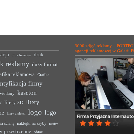
3000 zdjęć reklamy – PORTFO
agencji reklamowej w Galerii F
acja
druk
druk banerów
uk reklamy
duży format
afika reklamowa
Grafika
ntyfikacja firmy
kaseton
wietlany
y
litery
litery 3D
logo
logo
ne
litery z pleksi
na ścianę
naklejki na szyby
napisy
y przestrzenne
obraz