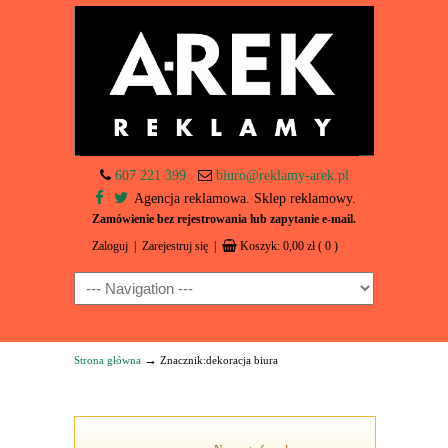
607 221 399
biuro@reklamy-arek.pl
Agencja reklamowa. Sklep reklamowy.
Zamówienie bez rejestrowania lub zapytanie e-mail.
Zaloguj
|
Zarejestruj się
|
Koszyk:
0,00
zł
( 0 )
Navigation
→
Strona główna
Znacznik:dekoracja biura