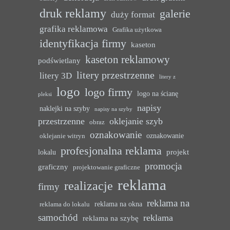
druk reklamy
galerie
duży format
grafika reklamowa
Grafika użytkowa
identyfikacja firmy
kaseton
kaseton reklamowy
podświetlany
litery przestrzenne
litery 3D
litery z
logo
logo firmy
logo na ścianę
pleksi
napisy
naklejki na szyby
napisy na szyby
przestrzenne
oklejanie szyb
obraz
oznakowanie
oznakowanie
oklejanie witryn
profesjonalna reklama
projekt
lokalu
promocja
graficzny
projektowanie graficzne
reklama
realizacje
firmy
reklama na
reklama na okna
reklama do lokalu
samochód
reklama
reklama na szybę