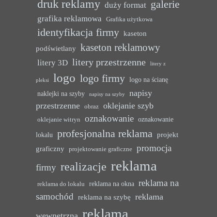
druk reklamy
galerie
duży format
grafika reklamowa
Grafika użytkowa
identyfikacja firmy
kaseton
kaseton reklamowy
podświetlany
litery przestrzenne
litery 3D
litery z
logo
logo firmy
logo na ścianę
pleksi
napisy
naklejki na szyby
napisy na szyby
przestrzenne
oklejanie szyb
obraz
oznakowanie
oznakowanie
oklejanie witryn
profesjonalna reklama
projekt
lokalu
promocja
graficzny
projektowanie graficzne
reklama
realizacje
firmy
reklama na
reklama na okna
reklama do lokalu
samochód
reklama
reklama na szybę
reklama
wewnętrzna