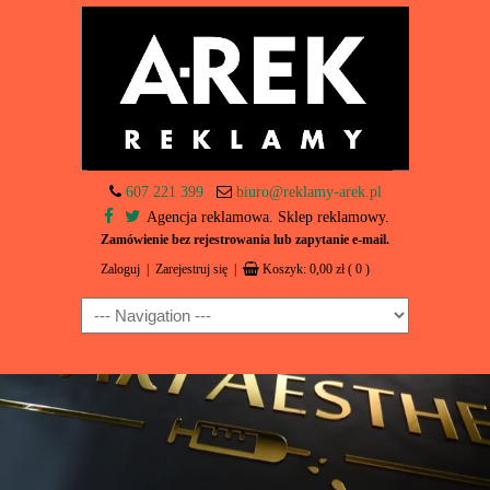
607 221 399
biuro@reklamy-arek.pl
Agencja reklamowa. Sklep reklamowy.
Zamówienie bez rejestrowania lub zapytanie e-mail.
Zaloguj
|
Zarejestruj się
|
Koszyk:
0,00
zł
( 0 )
Navigation