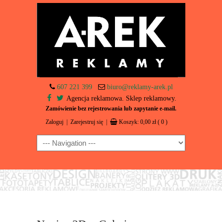
607 221 399
biuro@reklamy-arek.pl
Agencja reklamowa. Sklep reklamowy.
Zamówienie bez rejestrowania lub zapytanie e-mail.
Zaloguj
|
Zarejestruj się
|
Koszyk:
0,00
zł
( 0 )
Navigation