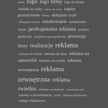
logo
logo firmy
logo na ścianę
pleksi
napisy
naklejki na szyby
napisy na szyby
przestrzenne
oklejanie szyb
obraz
oznakowanie
oznakowanie
oklejanie witryn
profesjonalna reklama
projekt
lokalu
promocja
graficzny
projektowanie graficzne
reklama
realizacje
firmy
reklama na
reklama na okna
reklama do lokalu
samochód
reklama
reklama na szybę
reklama
wewnętrzna
zewnętrzna
reklama
świetlna
reklamy zewnętrzne
reprezentacyjne
systemy wystawiennicze
szyld
tablica reklamowa
usługi reklamowe