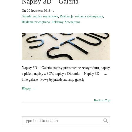
Napisy 3D – Galeria
On
29 kwietnia 2018
/
Galeria
,
napisy reklamowe
,
Realizacje
,
reklama wewnętrzna
,
Reklama zewnętrzna
,
Reklamy Zewnętrzne
Napisy 3D – Galeria: napisy przestrzenne ze styroduru, napisy
z pleksi, napisy z PCV, napisy z Dibondu Napisy 3D ←
inne galerie Powyżej przedstawiamy galerię
Więcej
→
Back to Top