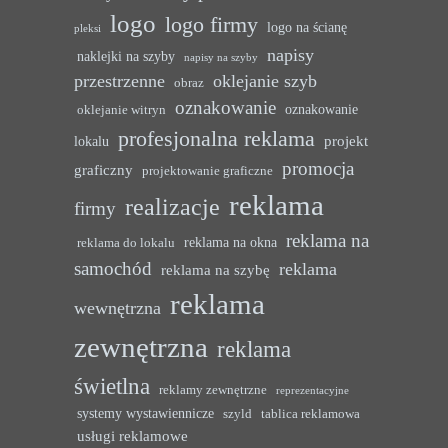
logo
logo firmy
logo na ścianę
pleksi
napisy
naklejki na szyby
napisy na szyby
przestrzenne
oklejanie szyb
obraz
oznakowanie
oznakowanie
oklejanie witryn
profesjonalna reklama
projekt
lokalu
promocja
graficzny
projektowanie graficzne
reklama
realizacje
firmy
reklama na
reklama na okna
reklama do lokalu
samochód
reklama
reklama na szybę
reklama
wewnętrzna
zewnętrzna
reklama
świetlna
reklamy zewnętrzne
reprezentacyjne
systemy wystawiennicze
szyld
tablica reklamowa
usługi reklamowe