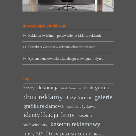
Interesujące publikacje
Reklama świetlna – podświetlenie LED w reklamie
Ścianki reklamowe – reklama okolicznościowa
System oznakowania wizualnego wewnątrz budynku
Tagi
dekoracja
druk grafiki
banery
druk banerów
druk reklamy
galerie
duży format
grafika reklamowa
Grafika użytkowa
identyfikacja firmy
kaseton
kaseton reklamowy
podświetlany
litery przestrzenne
litery 3D
litery z