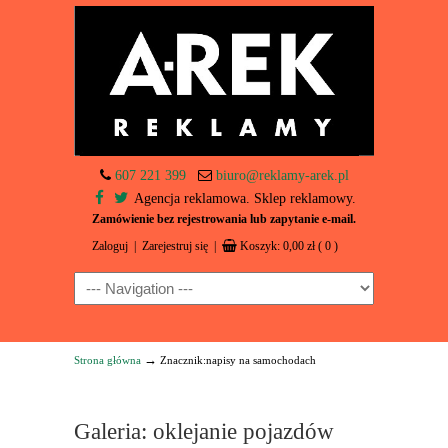
607 221 399
biuro@reklamy-arek.pl
Agencja reklamowa. Sklep reklamowy.
Zamówienie bez rejestrowania lub zapytanie e-mail.
Zaloguj
|
Zarejestruj się
|
Koszyk:
0,00
zł
( 0 )
Navigation
→
Strona główna
Znacznik:napisy na samochodach
Galeria: oklejanie pojazdów