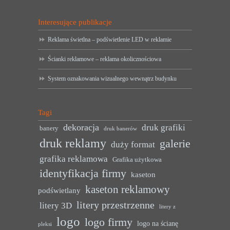
Interesujące publikacje
Reklama świetlna – podświetlenie LED w reklamie
Ścianki reklamowe – reklama okolicznościowa
System oznakowania wizualnego wewnątrz budynku
Tagi
dekoracja
druk grafiki
banery
druk banerów
druk reklamy
galerie
duży format
grafika reklamowa
Grafika użytkowa
identyfikacja firmy
kaseton
kaseton reklamowy
podświetlany
litery przestrzenne
litery 3D
litery z
logo
logo firmy
logo na ścianę
pleksi