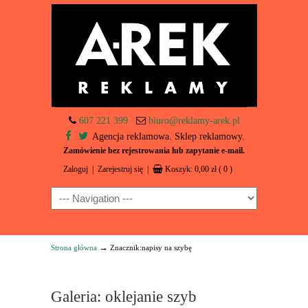
607 221 399
biuro@reklamy-arek.pl
Agencja reklamowa. Sklep reklamowy.
Zamówienie bez rejestrowania lub zapytanie e-mail.
Zaloguj
|
Zarejestruj się
|
Koszyk:
0,00
zł
( 0 )
Navigation
→
Strona główna
Znacznik:napisy na szybę
Galeria: oklejanie szyb