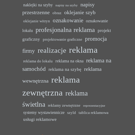
napisy
naklejki na szyby
napisy na szyby
przestrzenne
oklejanie szyb
obraz
oznakowanie
oznakowanie
oklejanie witryn
profesjonalna reklama
projekt
lokalu
promocja
graficzny
projektowanie graficzne
reklama
realizacje
firmy
reklama na
reklama na okna
reklama do lokalu
samochód
reklama
reklama na szybę
reklama
wewnętrzna
zewnętrzna
reklama
świetlna
reklamy zewnętrzne
reprezentacyjne
systemy wystawiennicze
szyld
tablica reklamowa
usługi reklamowe