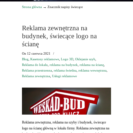
→
Strona główna
Znacznik:napisy świecące
Reklama zewnętrzna na
budynek, świecące logo na
ścianę
On
12 czerwca 2021
/
Blog
,
Kasetony reklamowe
,
Logo 3D
,
Oklejanie szyb
,
Reklama do lokalu
,
reklama na budynek
,
reklama na ścianę
,
Reklama przestrzenna
,
reklama świetlna
,
reklama wewnętrzna
,
Reklama zewnętrzna
,
Usługi reklamowe
Reklama zewnętrzna, reklama na szyby i budynek, świecące
logo na ścianę główną w lokalu firmy. Reklama zewnętrzna na