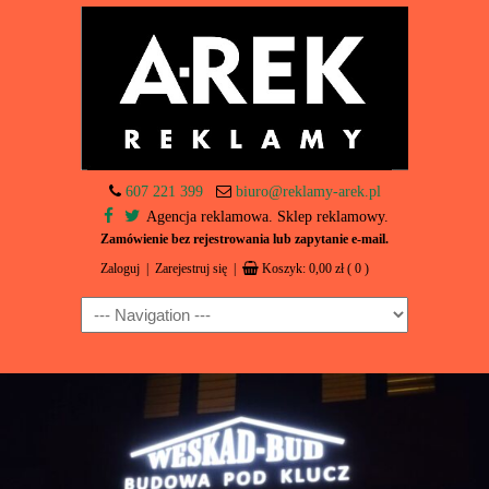
607 221 399
biuro@reklamy-arek.pl
Agencja reklamowa. Sklep reklamowy.
Zamówienie bez rejestrowania lub zapytanie e-mail.
Zaloguj
|
Zarejestruj się
|
Koszyk:
0,00
zł
( 0 )
Navigation