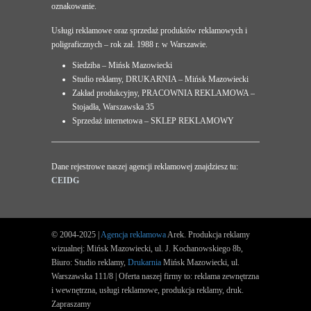
oznakowanie.
Usługi reklamowe oraz sprzedaż produktów reklamowych i
poligraficznych – rok zał. 1988 r. w Warszawie.
Siedziba – Mińsk Mazowiecki
Studio reklamy, DRUKARNIA – Mińsk Mazowiecki
Zakład produkcyjny, PRACOWNIA REKLAMOWA –
Stojadła, Warszawska 35
Sprzedaż internetowa – SKLEP REKLAMOWY
Dane rejestrowe naszej agencji reklamowej znajdziesz tu:
CEIDG
© 2004-2025 |
Agencja reklamowa
Arek. Produkcja reklamy
wizualnej: Mińsk Mazowiecki, ul. J. Kochanowskiego 8b,
Biuro: Studio reklamy,
Drukarnia
Mińsk Mazowiecki, ul.
Warszawska 111/8 | Oferta naszej firmy to: reklama zewnętrzna
i wewnętrzna, usługi reklamowe, produkcja reklamy, druk.
Zapraszamy