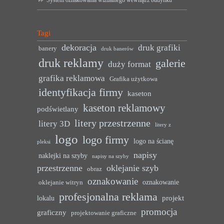
Tagi
dekoracja
druk grafiki
banery
druk banerów
druk reklamy
galerie
duży format
grafika reklamowa
Grafika użytkowa
identyfikacja firmy
kaseton
kaseton reklamowy
podświetlany
litery przestrzenne
litery 3D
litery z
logo
logo firmy
logo na ścianę
pleksi
napisy
naklejki na szyby
napisy na szyby
przestrzenne
oklejanie szyb
obraz
oznakowanie
oznakowanie
oklejanie witryn
profesjonalna reklama
projekt
lokalu
promocja
graficzny
projektowanie graficzne